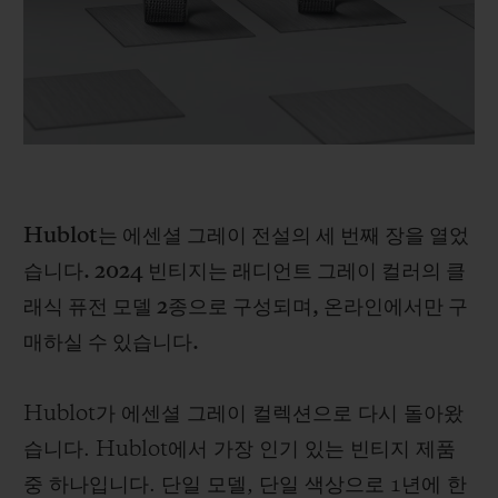
빅뱅
빅뱅
스피릿 오브 빅
썸머 멀티 컬러 세라믹
피치 세라믹
에센셜 토프
온라인 익스클
익스클루시브 서비스
5+5 워런티
Hublot는 에센셜 그레이 전설의 세 번째 장을 열었
휴블로티스타 및 연장 보증
습니다. 2024 빈티지는 래디언트 그레이 컬러의 클
예상 배송일
래식 퓨전 모델 2종으로 구성되며, 온라인에서만 구
매하실 수 있습니다.
무료 배송 & 반품
Hublot가 에센셜 그레이 컬렉션으로 다시 돌아왔
안전한 결제
습니다. Hublot에서 가장 인기 있는 빈티지 제품
기프트 파우치
중 하나입니다. 단일 모델, 단일 색상으로 1년에 한