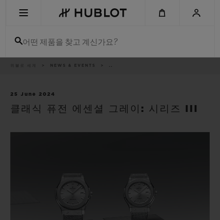
Skip
to
main
content
어떤 제품을 찾고 계신가요?
이
위블로 세계
NEWS & EVENTS
..
최근 검색
동
경
로
최근 검색이 없습니다
25 June 2024
클래식 퓨전 에센셜 그레이: 시리즈 III
신제품