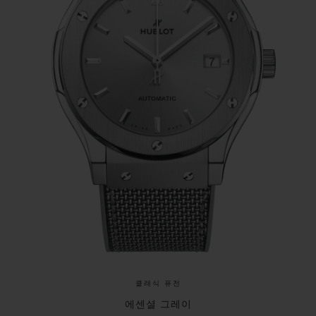
앙 핸즈가 있는 고급스러운 날짜창이 배치된 선레
이 다이얼이 특징입니다.
안목이 높은 고객이라면 아마도 자신만이 알아볼
수 있는 미묘한 차이를 높이 평가할 것입니다. 두 모
델의 직경이 3mm(42mm와 45mm) 차이가 나기
때문에, Hublot는 각 모델에 적합한 칼리버를 장
착했습니다(첫 번째 모델의 두께는 10.4mm, 두
번째 모델은 10.95mm). 시계 수집가들의 마음을
사로잡는, 디테일에 대한 극도의 세심함이 반영된
세련미가 돋보입니다.
클래식 퓨전
42mm 클래식 퓨전 에센셜 그레이는 3.61mm 두
에센셜 그레이
께의 HUB1110 칼리버로 구동되며, 이전 모델인