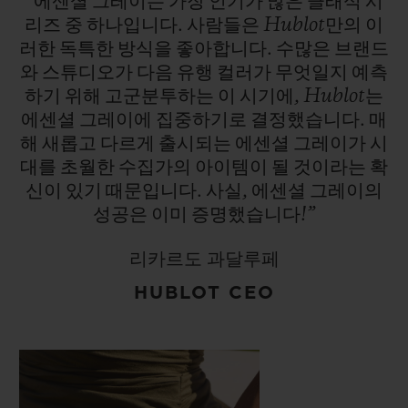
“에센셜
그레이는
가장
인기가
많은
클래식
시
리즈
중
하나입니다.
사람들은
Hublot만의
이
러한
독특한
방식을
좋아합니다.
수많은
브랜드
와
스튜디오가
다음
유행
컬러가
무엇일지
예측
하기
위해
고군분투하는
이
시기에,
Hublot는
에센셜
그레이에
집중하기로
결정했습니다.
매
해
새롭고
다르게
출시되는
에센셜
그레이가
시
대를
초월한
수집가의
아이템이
될
것이라는
확
신이
있기
때문입니다.
사실,
에센셜
그레이의
성공은
이미
증명했습니다!”
리카르도 과달루페
HUBLOT CEO