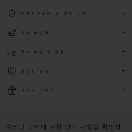
2026년 1월 1일부터 구매한 모든 워치에는 5년 국제 워런티가 적
+
휴블로티스타 및 연장 보증
용됩니다.
더 알아보기
위블로 커뮤니티에 가입하여
2026
년
1
월
1
일 이후 구매한 워치
+
예상 배송일
에 대해
5
년 추가 워런티 혜택
(
약관 적용
)
을 받으세요
.
또한 다양
한 익스클루시브 이벤트에도 참여하실 수 있습니다
.
결제 접수 후 영업일 기준 2~6일 이내에 배송될 것으로 예상됩니
더 알아보기
+
무료 배송 & 반품
다. *재고 상황에 따라 달라질 수 있습니다*.
무료 배송 및 간단하고 편리하게 이용할 수 있는 무료 반품 혜택
+
안전한 결제
을 누려보세요
위블로는 최신 결제 기술을 활용합니다. 온라인으로 구매하신
+
기프트 파우치
모든 제품은 빠르고 안전하게 결제가 가능하며, 개인정보를 안
전하게 보호합니다.
위블로의 무료 기프트 파우치로 기프트에 더욱 특별한 매력을 더
해보세요.
온라인 구매에 관한 안내 사항을 확인하