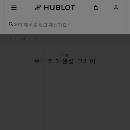
Skip
to
main
content
어떤 제품을 찾고 계신가요?
이
시계
빅뱅
빅뱅
최근 검색
동
경
로
최근 검색이 없습니다
빅뱅
유니코 에센셜 그레이
신제품