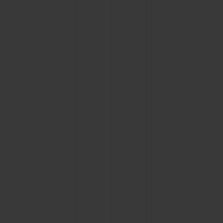
빅뱅
빅뱅
스피릿 오브 빅
썸머 멀티 컬러 세라믹
피치 세라믹
에센셜 토프
온라인 익스클
익스클루시브 서비스
5+5 워런티
휴블로티스타 및 연장 보증
예상 배송일
무료 배송 & 반품
안전한 결제
기프트 파우치