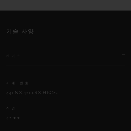
기술 사양
케이스
시계 번호
441.NX.4210.RX.HEC22
직경
42 mm