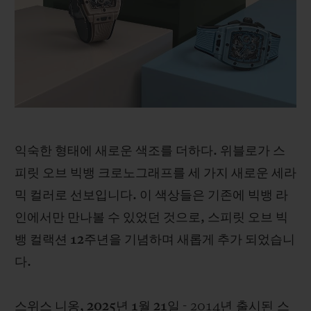
빅뱅
빅뱅
스피릿 오브 빅
썸머 멀티 컬러 세라믹
피치 세라믹
에센셜 토프
온라인 익스클
익스클루시브 서비스
5+5 워런티
익숙한 형태에 새로운 색조를 더하다. 위블로가 스
휴블로티스타 및 연장 보증
피릿 오브 빅뱅 크로노그래프를 세 가지 새로운 세라
예상 배송일
믹 컬러로 선보입니다. 이 색상들은 기존에 빅뱅 라
인에서만 만나볼 수 있었던 것으로, 스피릿 오브 빅
무료 배송 & 반품
뱅 컬랙션 12주년을 기념하며 새롭게 추가 되었습니
다.
안전한 결제
기프트 파우치
스위스 니옹, 2025년 1월 21일
- 2014년 출시된 스