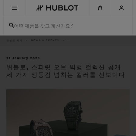
Skip
to
main
content
어떤 제품을 찾고 계신가요?
이
위블로 세계
NEWS & EVENTS
..
최근 검색
동
경
로
최근 검색이 없습니다
21 January 2025
위블로, 스피릿 오브 빅뱅 컬렉션 공개
신제품
세 가지 생동감 넘치는 컬러를 선보이다