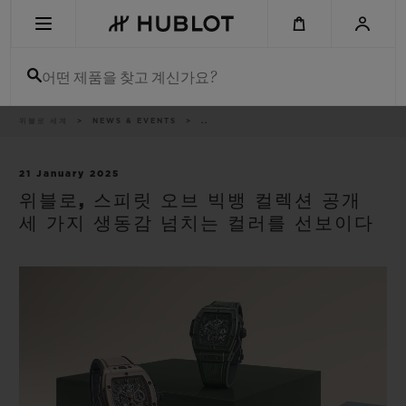
Skip
to
main
content
어떤 제품을 찾고 계신가요?
이
위블로 세계
NEWS & EVENTS
..
최근 검색
동
경
로
최근 검색이 없습니다
21 January 2025
위블로, 스피릿 오브 빅뱅 컬렉션 공개
신제품
세 가지 생동감 넘치는 컬러를 선보이다