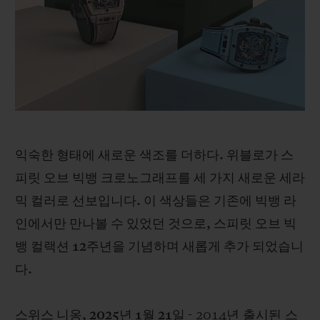
빅뱅
빅뱅
스피릿 오브 빅
썸머 멀티 컬러 세라믹
피치 세라믹
에센셜 토프
온라인 익스클
익스클루시브 서비스
5+5 워런티
익숙한 형태에 새로운 색조를 더하다. 위블로가 스
휴블로티스타 및 연장 보증
피릿 오브 빅뱅 크로노그래프를 세 가지 새로운 세라
예상 배송일
믹 컬러로 선보입니다. 이 색상들은 기존에 빅뱅 라
인에서만 만나볼 수 있었던 것으로, 스피릿 오브 빅
무료 배송 & 반품
뱅 컬랙션 12주년을 기념하며 새롭게 추가 되었습니
다.
안전한 결제
기프트 파우치
스위스 니옹, 2025년 1월 21일
- 2014년 출시된 스