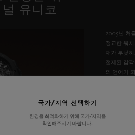
지널 유니코
2005년 처
정교한 워치
재가 부딪히
절제된 감각
의 언어가 
21세기의 
이제 빅뱅의
국가/지역 선택하기
위험, 재해석
환경을 최적화하기 위해 국가/지역을
오롯이 담은
확인해주시기 바랍니다.
다.