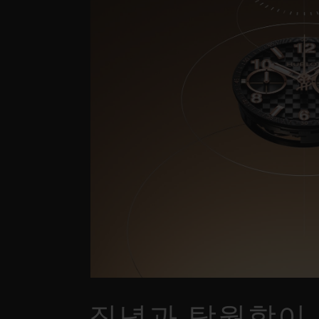
집념과 탁월함이 