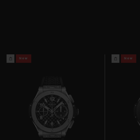
New
New