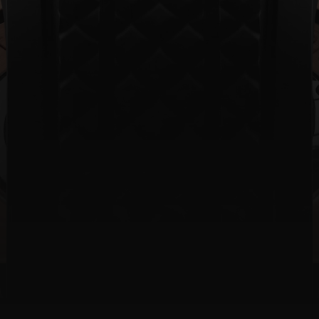
빅뱅
스피릿 오브 빅뱅
피치 세라믹
에센셜 토프
리로디
온라인 익스클루시브
 연장
예상 배송일
무료 배송 & 반품
안전한 결제
기
부티크 검색