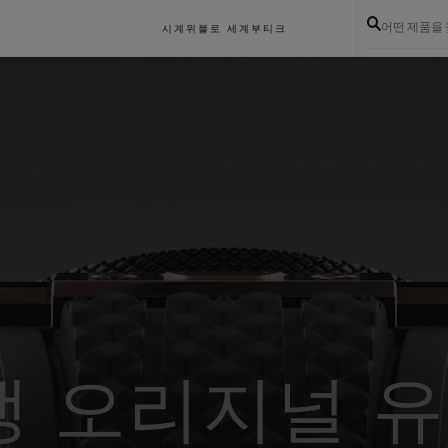
어떤 제품을
시계
위블로 세계
부티크
뱅 오리지널 