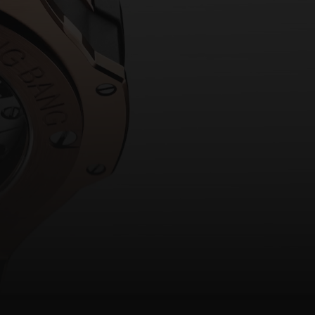
빅뱅
드 올 블랙
프트 파우치