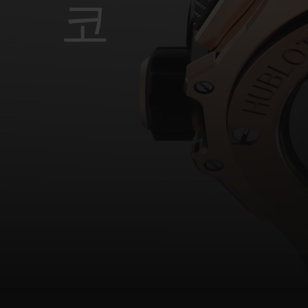
빅뱅
코
썸머 멀티 컬러 세라믹
익스클루시브 서비스
5+5 워런티
휴블로티스타 및
보증
연락처