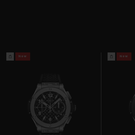
New
New