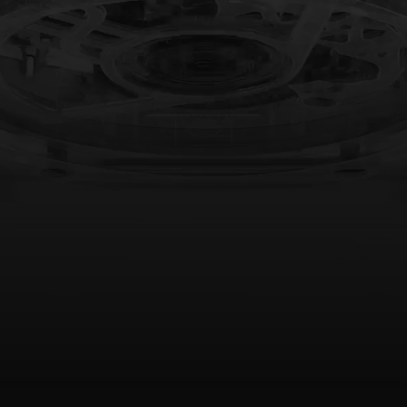
빅뱅
스피릿 오브 빅뱅
피치 세라믹
에센셜 토프
리로디
온라인 익스클루시브
 연장
예상 배송일
무료 배송 & 반품
안전한 결제
기
부티크 검색