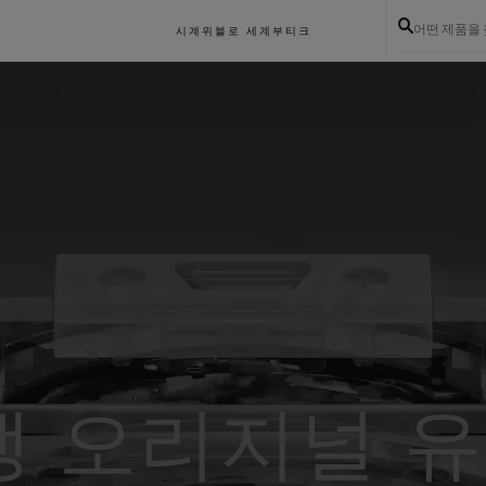
어떤 제품을
시계
위블로 세계
부티크
뱅 오리지널 