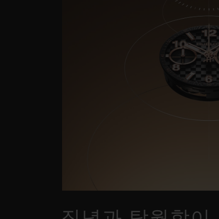
집념과 탁월함이 