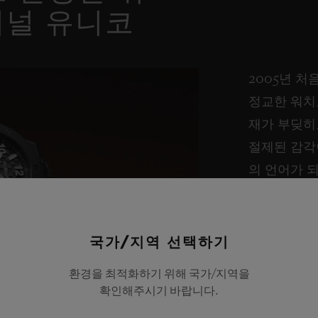
지널 유니코
2005년 처
정교한 워치
재가 부딪히
절제된 감각
의 언어가 
21세기의 
이제 빅뱅의
국가/지역 선택하기
위험, 재해석
환경을 최적화하기 위해 국가/지역을
오롯이 담은
확인해주시기 바랍니다.
다.