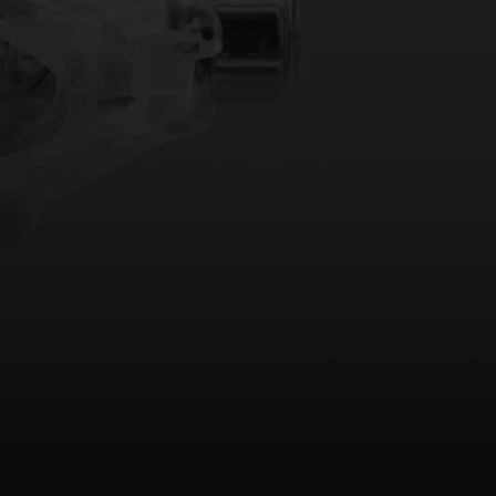
빅뱅
드 올 블랙
프트 파우치