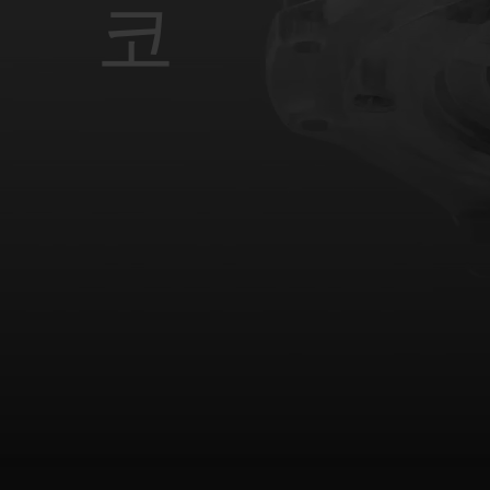
빅뱅
코
썸머 멀티 컬러 세라믹
익스클루시브 서비스
5+5 워런티
휴블로티스타 및
보증
연락처