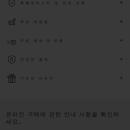
+
휴블로티스타 및 연장 보증
용됩니다.
더 알아보기
위블로 커뮤니티에 가입하여
2026
년
1
월
1
일 이후 구매한 워치
+
예상 배송일
에 대해
5
년 추가 워런티 혜택
(
약관 적용
)
을 받으세요
.
또한 다양
한 익스클루시브 이벤트에도 참여하실 수 있습니다
.
결제 접수 후 영업일 기준 2~6일 이내에 배송될 것으로 예상됩니
더 알아보기
+
무료 배송 & 반품
다. *재고 상황에 따라 달라질 수 있습니다*.
무료 배송 및 간단하고 편리하게 이용할 수 있는 무료 반품 혜택
+
안전한 결제
을 누려보세요
위블로는 최신 결제 기술을 활용합니다. 온라인으로 구매하신
+
기프트 파우치
모든 제품은 빠르고 안전하게 결제가 가능하며, 개인정보를 안
전하게 보호합니다.
위블로의 무료 기프트 파우치로 기프트에 더욱 특별한 매력을 더
해보세요.
온라인 구매에 관한 안내 사항을 확인하
세요.