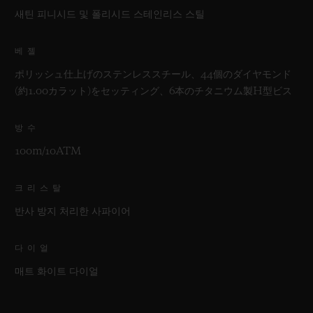
새틴 피니시드 및 폴리시드 스테인리스 스틸
베젤
ポリッシュ仕上げのステンレススチール、44個のダイヤモンド
(約1.00カラット)をセッティング、6本のチタニウム製H型ビス
방수
100m/10ATM
크리스탈
반사 방지 처리한 사파이어
다이얼
매트 화이트 다이얼