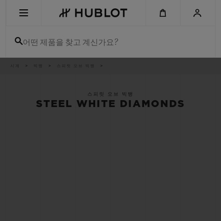
Skip
to
main
content
어떤 제품을 찾고 계신가요?
이
시계
빅뱅
스피릿 오브 빅뱅
최근 검색
동
경
로
최근 검색이 없습니다
스피릿 오브 빅뱅
STEEL WHITE DIAMONDS
신제품