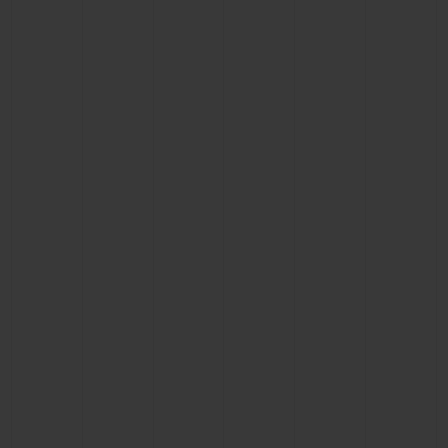
빅뱅
빅뱅
스피릿 오브 빅
썸머 멀티 컬러 세라믹
피치 세라믹
에센셜 토프
온라인 익스클
익스클루시브 서비스
5+5 워런티
휴블로티스타 및 연장 보증
예상 배송일
무료 배송 & 반품
안전한 결제
기프트 파우치