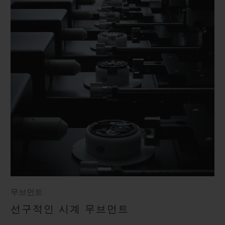
무브먼트
선구적인 시계 무브먼트