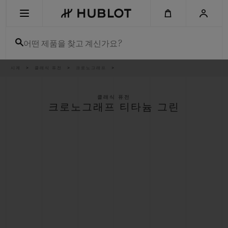
Skip
to
main
content
어떤 제품을 찾고 계신가요?
이
시계
클래식 퓨전
크로노그래프
최근 검색
동
경
로
최근 검색이 없습니다
클래식 퓨전
크로노그래프 티타늄 그린
신제품