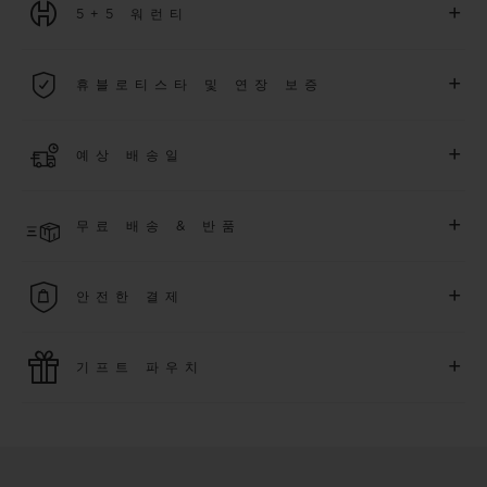
+
5+5 워런티
2026년 1월 1일부터 구매한 모든 워치에는 5년 국제 워런티가 적
+
휴블로티스타 및 연장 보증
용됩니다.
더 알아보기
위블로 커뮤니티에 가입하여
2026
년
1
월
1
일 이후 구매한 워치
+
예상 배송일
에 대해
5
년 추가 워런티 혜택
(
약관 적용
)
을 받으세요
.
또한 다양
한 익스클루시브 이벤트에도 참여하실 수 있습니다
.
결제 접수 후 영업일 기준 2~6일 이내에 배송될 것으로 예상됩니
더 알아보기
+
무료 배송 & 반품
다. *재고 상황에 따라 달라질 수 있습니다*.
무료 배송 및 간단하고 편리하게 이용할 수 있는 무료 반품 혜택
+
안전한 결제
을 누려보세요
위블로는 최신 결제 기술을 활용합니다. 온라인으로 구매하신
+
기프트 파우치
모든 제품은 빠르고 안전하게 결제가 가능하며, 개인정보를 안
전하게 보호합니다.
위블로의 무료 기프트 파우치로 기프트에 더욱 특별한 매력을 더
해보세요.