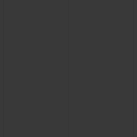
빅뱅
빅뱅
스피릿 오브 빅
썸머 멀티 컬러 세라믹
피치 세라믹
에센셜 토프
온라인 익스클
익스클루시브 서비스
5+5 워런티
휴블로티스타 및 연장 보증
예상 배송일
무료 배송 & 반품
안전한 결제
기프트 파우치