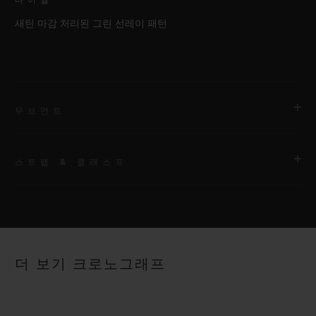
다이얼
새틴 마감 처리된 그린 선레이 패턴
무브먼트
스트랩 & 클래스프
무브먼트
HUB1143 셀프 와인딩 크로노그래프 무브먼트
스트랩
파워 리저브
안감 처리된 그린 러버 스트랩
약 48시간
더 보기 크로노그래프
클래스프
스테인리스 스틸 디플로이언트 버클 클래스프