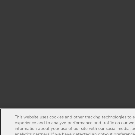
This website uses cookies and other tracking technologies to 
experience and to analyze performance and traffic on our web
information about your use of our site with our social media, 
analytics partners. If we have detected an opt-out preference s