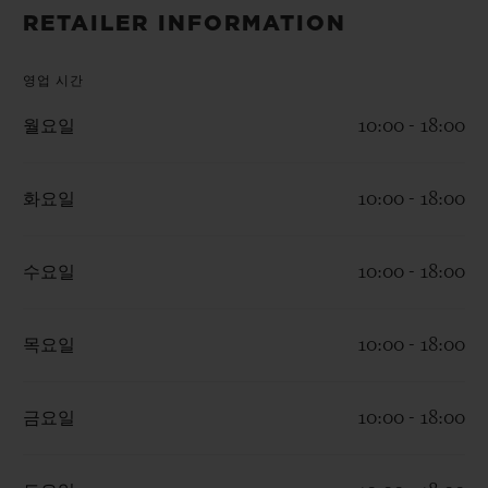
빅뱅
빅뱅
스피릿 오브 빅
RETAILER INFORMATION
썸머 멀티 컬러 세라믹
피치 세라믹
에센셜 토프
온라인 익스클
영업 시간
월요일
10:00 - 18:00
익스클루시브 서비스
5+5 워런티
화요일
10:00 - 18:00
휴블로티스타 및 연장 보증
수요일
10:00 - 18:00
예상 배송일
목요일
10:00 - 18:00
무료 배송 & 반품
안전한 결제
금요일
10:00 - 18:00
기프트 파우치