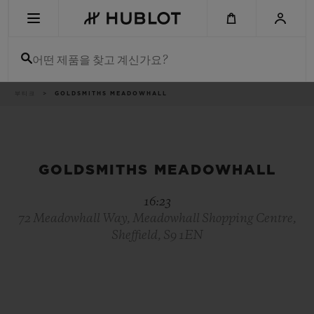
Skip
to
main
content
어떤 제품을 찾고 계신가요?
이
부티크
GOLDSMITHS MEADOWHALL
최근 검색
동
경
로
최근 검색이 없습니다
신제품
GOLDSMITHS MEADOWHALL
16:23
72 Meadowhall Way, Meadowhall Shopping Centre,
Sheffield, S9 1EN