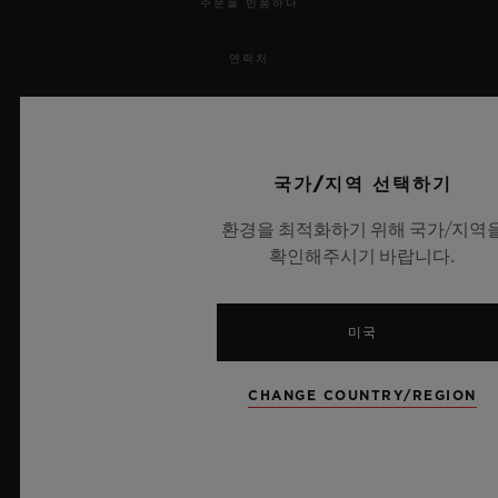
주문을 반품하다
연락처
채용 정보
보도 자료
국가/지역 선택하기
환경을 최적화하기 위해 국가/지역
개인정보 보호
확인해주시기 바랍니다.
법적 고지 및 이용 약관
미국
웹사이트 이용 약관
윤리적 약속
CHANGE COUNTRY/REGION
접근성