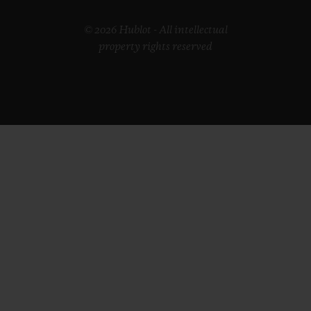
© 2026 Hublot - All intellectual
property rights reserved