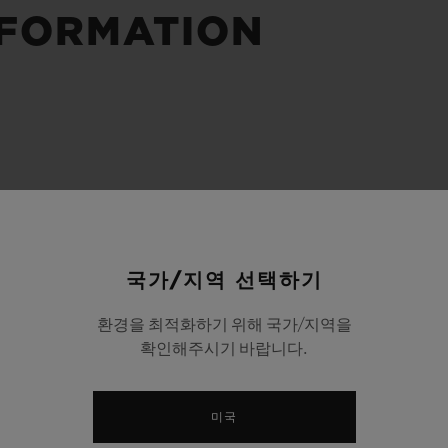
빅뱅
스피릿 오브 빅뱅
NFORMATION
피치 세라믹
에센셜 토프
리로디
온라인 익스클루시브
 연장
예상 배송일
무료 배송 & 반품
안전한 결제
기
국가/지역 선택하기
부티크 검색
환경을 최적화하기 위해 국가/지역을
확인해주시기 바랍니다.
미국