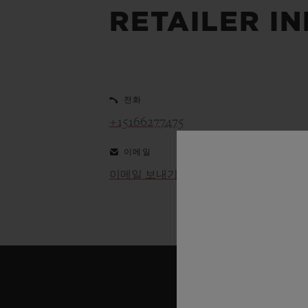
빅뱅
RETAILER I
썸머 멀티 컬러 세라믹
익스클루시브 서비스
전화
5+5 워런티
휴블로티스타 및
+15166277475
보증
이메일
이메일 보내기
연락처