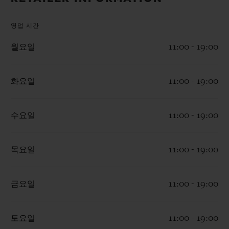
빅뱅
빅뱅
스피릿 오브 빅
썸머 멀티 컬러 세라믹
피치 세라믹
에센셜 토프
영업 시간
온라인 익스클
월요일
11:00 - 19:00
익스클루시브 서비스
화요일
11:00 - 19:00
5+5 워런티
휴블로티스타 및 연장 보증
수요일
11:00 - 19:00
예상 배송일
목요일
11:00 - 19:00
무료 배송 & 반품
금요일
11:00 - 19:00
안전한 결제
토요일
11:00 - 19:00
기프트 파우치