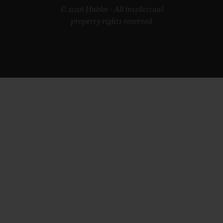
© 2026 Hublot - All intellectual
property rights reserved