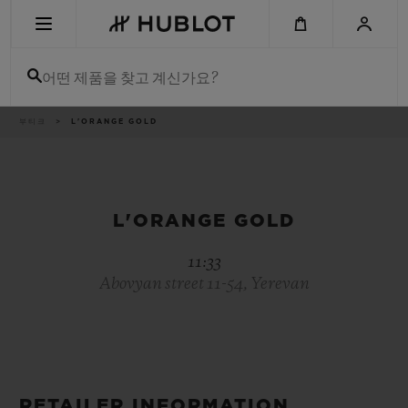
Skip
to
main
content
어떤 제품을 찾고 계신가요?
이
부티크
L'ORANGE GOLD
최근 검색
동
경
로
최근 검색이 없습니다
신제품
L'ORANGE GOLD
11:33
Abovyan street 11-54, Yerevan
RETAILER INFORMATION