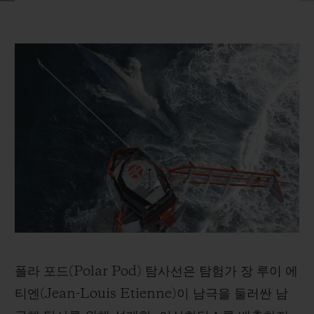
빅뱅
빅뱅
스피릿 오브 빅
썸머 멀티 컬러 세라믹
피치 세라믹
에센셜 토프
온라인 익스클
익스클루시브 서비스
5+5 워런티
휴블로티스타 및 연장 보증
예상 배송일
무료 배송 & 반품
안전한 결제
폴라 포드(Polar Pod) 탐사선은 탐험가 장 루이 에
티엔(Jean-Louis Etienne)이 남극을 둘러싼 남
기프트 파우치