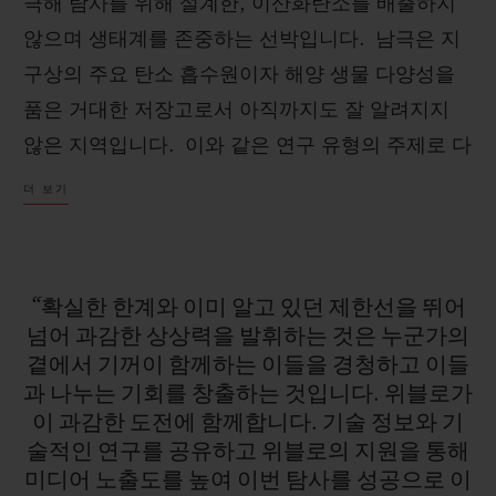
극해 탐사를 위해 설계한, 이산화탄소를 배출하지
않으며 생태계를 존중하는 선박입니다. 남극은 지
구상의 주요 탄소 흡수원이자 해양 생물 다양성을
품은 거대한 저장고로서 아직까지도 잘 알려지지
않은 지역입니다. 이와 같은 연구 유형의 주제로 다
연락처
뤄지지 않았던 남극해에 대한 첫 번째 탐사가 시작
더 보기
됩니다.
폴라 포드에는 강력한 장비들이 탑재되어 생물 다
“확실한
한계와
이미
알고
있던
제한선을
뛰어
양성, 해류 동력학, 인간에 의한 오염의 영향, 기후
넘어
과감한
상상력을
발휘하는
것은
누군가의
를 조절하는 대기와 해양의 상호작용에 대한 귀중
곁에서
기꺼이
함께하는
이들을
경청하고
이들
부티크 검색
과
나누는
기회를
창출하는
것입니다.
위블로가
한 탐사 기간의 연속적인 흐름을 수집할 수 있습니
이
과감한
도전에
함께합니다.
기술
정보와
기
다. 이 데이터는 국제 과학 연구 커뮤니티에 제공될
술적인
연구를
공유하고
위블로의
지원을
통해
예정입니다.
미디어
노출도를
높여
이번
탐사를
성공으로
이