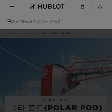
Skip
to
main
content
어떤 제품을 찾고 계신가요?
이
위블로 세계
파트너십
폴라 포드(POLAR POD)
최근 검색
동
경
로
최근 검색이 없습니다
신제품
사회적 책임
폴라 포드(POLAR POD)