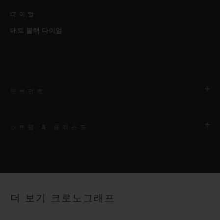
다이얼
매트 블랙 다이얼
무브먼트
스트랩 & 클래스프
무브먼트
HUB1153 셀프 와인딩 크로노그래프 무브먼트
스트랩
파워 리저브
안감 처리된 블랙 러버 스트랩
약 48시간
더 보기 크로노그래프
클래스프