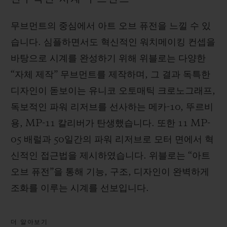
무브먼트의 중심에서 아트 오브 퓨전을 느낄 수 있
습니다. 심플하면서도 혁신적인 워치메이킹 컨셉을
바탕으로 시계를 완성하기 위해 위블로는 다양한
“자체 제작” 무브먼트를 제작하며, 그 결과 독특한
디자인이 돋보이는 유니코 오토매틱 크로노그래프,
독보적인 파워 리저브를 선사하는 메카-10, 뚜르비
용, MP-11 칼리버가 탄생했습니다. 또한 11 MP-
05 배럴과 50일간의 파워 리저브로 모터 면에서 혁
신적인 접근법을 제시하였습니다. 위블로는 “아트
오브 퓨전”을 통해 기능, 구조, 디자인이 완벽하게
조화를 이루는 시계를 선보입니다.
더 알아보기