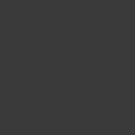
빅뱅
빅뱅
스피릿 오브 빅
썸머 멀티 컬러 세라믹
피치 세라믹
에센셜 토프
온라인 익스클
익스클루시브 서비스
5+5 워런티
휴블로티스타 및 연장 보증
예상 배송일
무료 배송 & 반품
안전한 결제
기프트 파우치