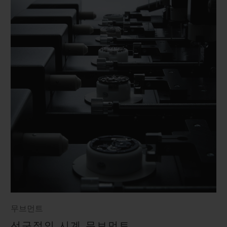
무브먼트
선구적인 시계 무브먼트