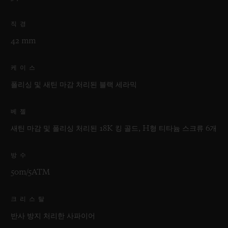
직경
42 mm
케이스
폴리싱 및 새틴 마감 처리된 블랙 세라믹
베젤
새틴 마감 및 폴리싱 처리된 18K 킹 골드, H형 티타늄 스크류 6개
방수
50m/5ATM
크리스탈
반사 방지 처리한 사파이어