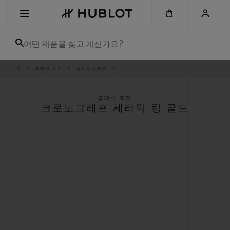
Skip
to
main
content
어떤 제품을 찾고 계신가요?
이
시계
클래식 퓨전
크로노그래프
최근 검색
동
경
로
최근 검색이 없습니다
클래식 퓨전
크로노그래프 세라믹 킹 골드
신제품