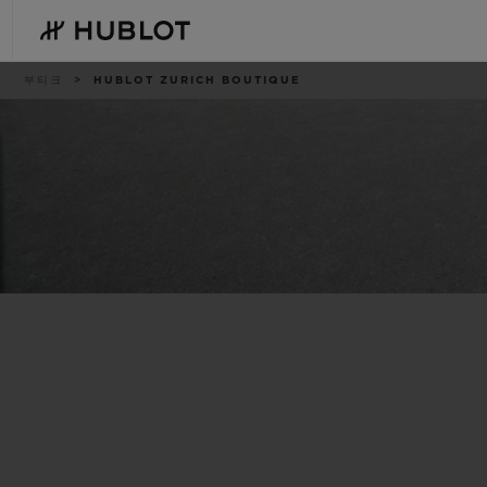
Skip
to
main
content
이
부티크
HUBLOT ZURICH BOUTIQUE
동
경
로
최근 검색
신제품
최근 검색이 없습니다