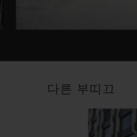
다른 부띠끄