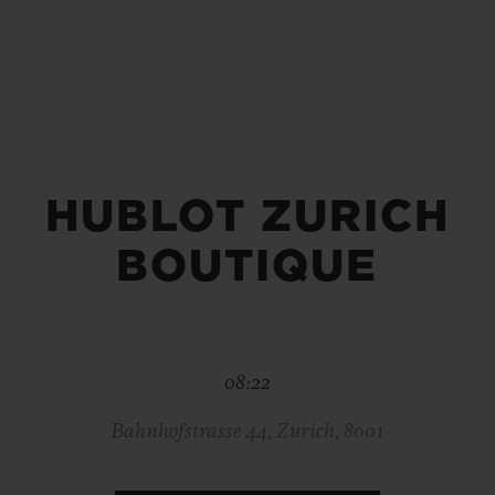
빅뱅
스피릿 오브 빅뱅
피치 세라믹
에센셜 토프
리로디
온라인 익스클루시브
 연장
예상 배송일
무료 배송 & 반품
안전한 결제
기
HUBLOT ZURICH
BOUTIQUE
부티크 검색
08:22
Bahnhofstrasse 44, Zurich, 8001