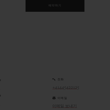
예약하기
0
전화
+41445422125
0
이메일
이메일 보내기