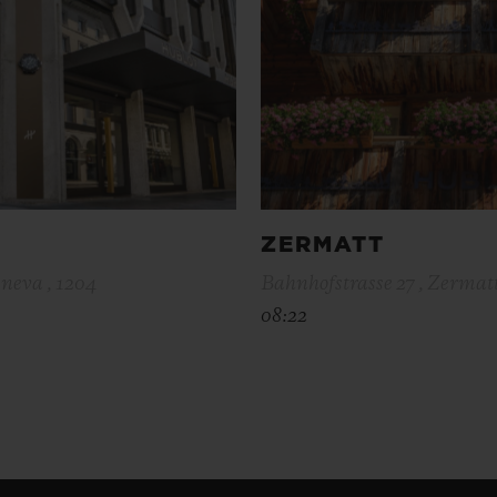
ZERMATT
neva , 1204
Bahnhofstrasse 27 , Zermatt
08:22