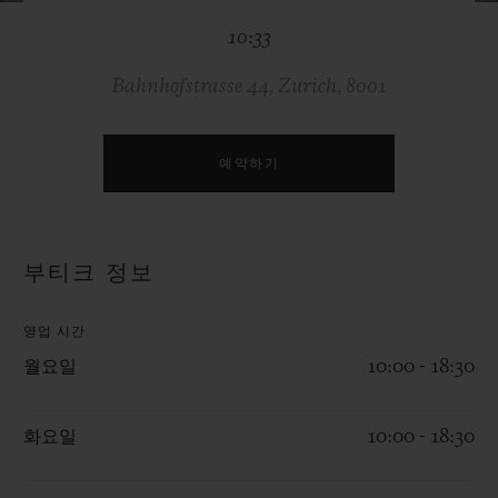
빅뱅
빅뱅
스피릿 오브 빅
10:33
썸머 멀티 컬러 세라믹
피치 세라믹
에센셜 토프
온라인 익스클
Bahnhofstrasse 44, Zurich, 8001
익스클루시브 서비스
예약하기
5+5 워런티
휴블로티스타 및 연장 보증
부티크 정보
예상 배송일
영업 시간
무료 배송 & 반품
월요일
10:00 - 18:30
안전한 결제
화요일
10:00 - 18:30
기프트 파우치