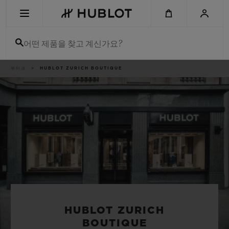
Skip
to
main
content
어떤 제품을 찾고 계신가요?
이
부티크
HUBLOT ZURICH BOUTIQUE
최근 검색
동
경
로
최근 검색이 없습니다
신제품
HUBLOT ZURICH
BOUTIQUE