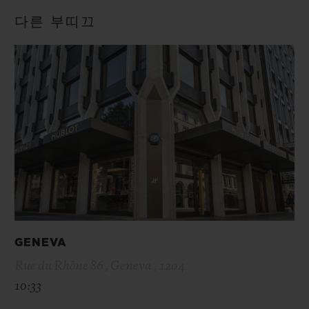
다른 부띠끄
GENEVA
Rue du Rhône 86 , Geneva , 1204
10:33