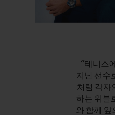
“테니스
지닌
선수
처럼
각자
하는
위블
와
함께
앞