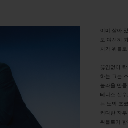
이미 살아 
도 여전히 
치가 위블로
끊임없이 탁
하는 그는 
놀라울 만큼
테니스 선수
는 노박 조
커다란 자부
위블로가 함