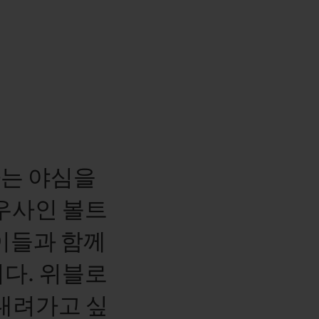
다는
야심을
우사인
볼트
이들과
함께
다.
위블로
내려가고
싶