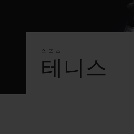
빅뱅
썸머 멀티 컬러 세라믹
익스클루시브 서비스
스포츠
5+5 워런티
휴블로티스타 및
보증
테니스
연락처