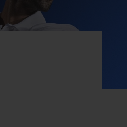
빅뱅
드 올 블랙
프트 파우치