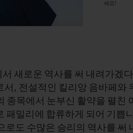
세요!
에서
새로운
역사를
써
내려가겠
로서,
전설적인
킬리앙
음바페와
의
종목에서
눈부신
활약을
펼친
로
패밀리에
합류하게
되어
기쁩니
으로도
수많은
승리의
역사를
써