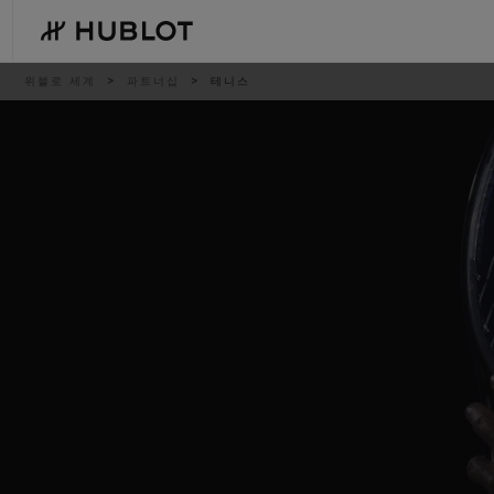
Skip
to
main
content
이
위블로 세계
파트너십
테니스
동
경
로
최근 검색
신제품
최근 검색이 없습니다