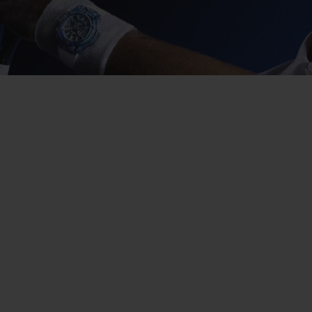
빅뱅
스피릿 오브 빅뱅
피치 세라믹
에센셜 토프
리로디
온라인 익스클루시브
 연장
예상 배송일
무료 배송 & 반품
안전한 결제
기
부티크 검색