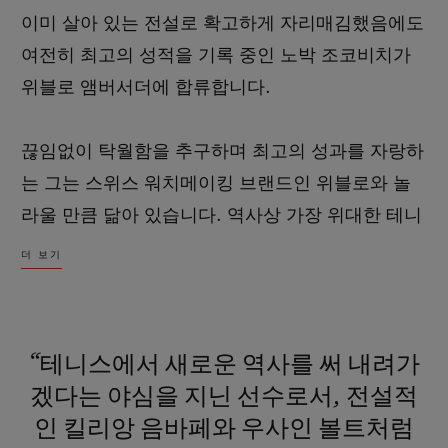
이미 살아 있는 전설로 확고하게 자리매김했음에도
여전히 최고의 성적을 기록 중인 노박 조코비치가
위블로 앰버서더에 합류합니다.
연락처
끊임없이 탁월함을 추구하며 최고의 성과를 자랑하
는 그는 스위스 워치메이킹 브랜드인 위블로와 놀
라울 만큼 닮아 있습니다. 역사상 가장 위대한 테니
스 선수로서 매일 새로운 기록을 써 내려가는 노박
더 보기
조코비치를 맞이하게 된 것은 위블로의 커다란 자
부심입니다. 앞으로 노박 조코비치와 위블로가 함
부티크 검색
께 펼쳐 나갈 멋진 경기를 기대해 주세요!
“테니스에서
새로운
역사를
써
내려가
겠다는
야심을
지닌
선수로서,
전설적
인
킬리앙
음바페와
우사인
볼트처럼