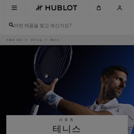
Skip
to
main
content
어떤 제품을 찾고 계신가요?
이
위블로 세계
파트너십
테니스
최근 검색
동
경
로
최근 검색이 없습니다
신제품
스포츠
테니스