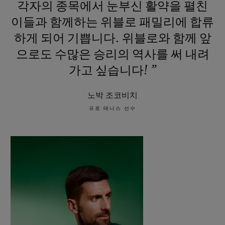
각자의
종목에서
눈부신
활약을
펼친
이들과
함께하는
위블로
패밀리에
합류
하게
되어
기쁩니다.
위블로와
함께
앞
으로도
수많은
승리의
역사를
써
내려
가고
싶습니다!
”
노박 조코비치
프로 테니스 선수