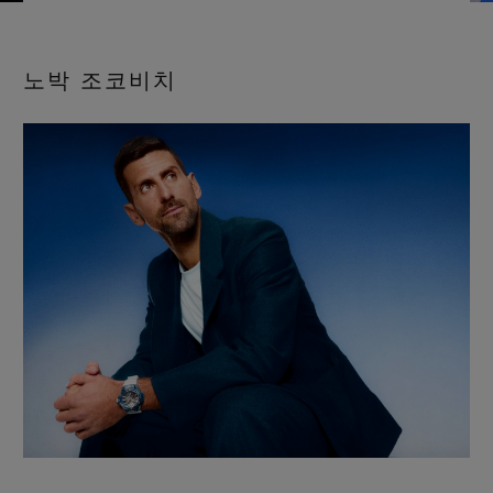
빅뱅
빅뱅
스피릿 오브 빅
썸머 멀티 컬러 세라믹
피치 세라믹
에센셜 토프
온라인 익스클
노박 조코비치
익스클루시브 서비스
5+5 워런티
휴블로티스타 및 연장 보증
예상 배송일
무료 배송 & 반품
안전한 결제
기프트 파우치