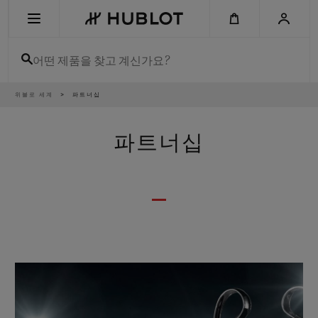
Skip
to
main
content
어떤 제품을 찾고 계신가요?
이
위블로 세계
파트너십
최근 검색
동
경
로
최근 검색이 없습니다
파트너십
신제품