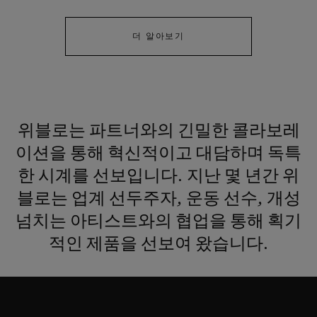
더 알아보기
연락처
위블로는
파트너와의
긴밀한
콜라보레
이션을
통해
혁신적이고
대담하며
독특
한
시계를
선보입니다.
지난
몇
년간
위
블로는
업계
선두주자,
운동
선수,
개성
넘치는
아티스트와의
협업을
통해
획기
부티크 검색
적인
제품을
선보여
왔습니다.