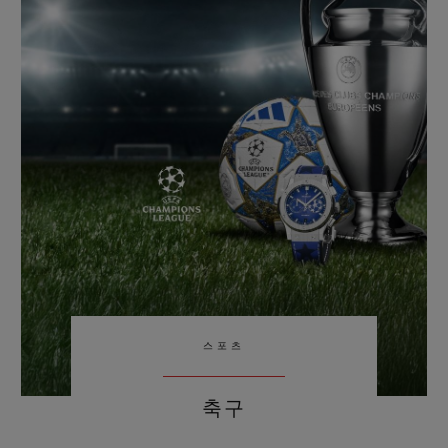
빅뱅
빅뱅
스피릿 오브 빅
썸머 멀티 컬러 세라믹
피치 세라믹
에센셜 토프
온라인 익스클
익스클루시브 서비스
5+5 워런티
휴블로티스타 및 연장 보증
예상 배송일
무료 배송 & 반품
스포츠
안전한 결제
축구
기프트 파우치