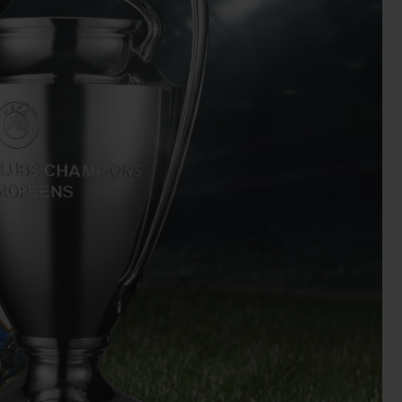
빅뱅
드 올 블랙
프트 파우치