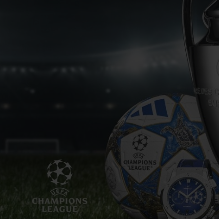
빅뱅
스피릿 오브 빅뱅
피치 세라믹
에센셜 토프
리로디
온라인 익스클루시브
 연장
예상 배송일
무료 배송 & 반품
안전한 결제
기
부티크 검색