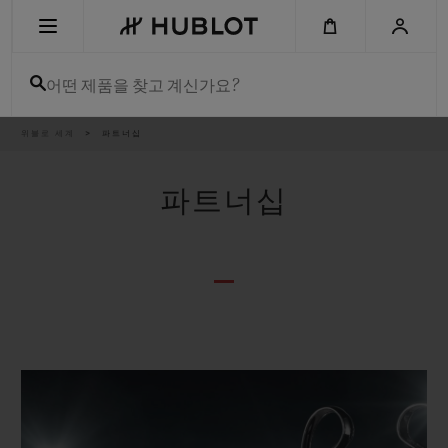
Skip
to
main
content
어떤 제품을 찾고 계신가요?
이
위블로 세계
파트너십
최근 검색
동
경
로
최근 검색이 없습니다
파트너십
신제품