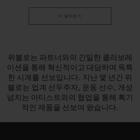
더 알아보기
연락처
위블로는
파트너와의
긴밀한
콜라보레
이션을
통해
혁신적이고
대담하며
독특
한
시계를
선보입니다.
지난
몇
년간
위
블로는
업계
선두주자,
운동
선수,
개성
넘치는
아티스트와의
협업을
통해
획기
부티크 검색
적인
제품을
선보여
왔습니다.