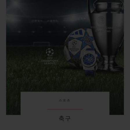
빅뱅
빅뱅
스피릿 오브 빅
썸머 멀티 컬러 세라믹
피치 세라믹
에센셜 토프
온라인 익스클
익스클루시브 서비스
5+5 워런티
휴블로티스타 및 연장 보증
예상 배송일
무료 배송 & 반품
스포츠
안전한 결제
축구
기프트 파우치