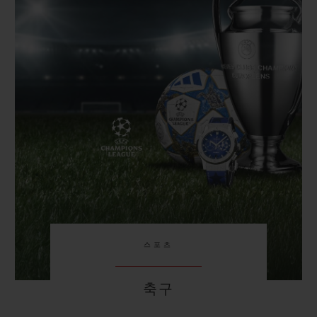
빅뱅
빅뱅
스피릿 오브 빅
썸머 멀티 컬러 세라믹
피치 세라믹
에센셜 토프
온라인 익스클
익스클루시브 서비스
5+5 워런티
휴블로티스타 및 연장 보증
예상 배송일
무료 배송 & 반품
스포츠
안전한 결제
축구
기프트 파우치