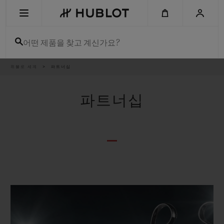
Skip
to
main
content
어떤 제품을 찾고 계신가요?
이
위블로 세계
파트너십
최근 검색
동
경
로
최근 검색이 없습니다
파트너십
신제품