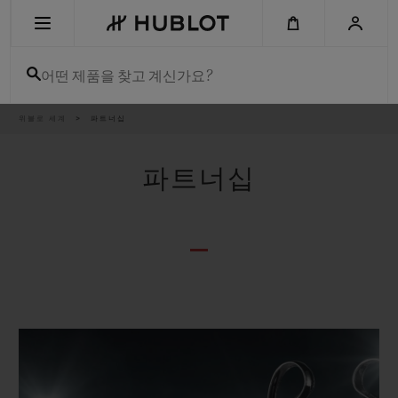
Skip
to
main
content
어떤 제품을 찾고 계신가요?
이
위블로 세계
파트너십
최근 검색
동
경
로
최근 검색이 없습니다
파트너십
신제품