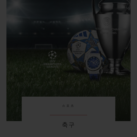
빅뱅
빅뱅
스피릿 오브 빅
썸머 멀티 컬러 세라믹
피치 세라믹
에센셜 토프
온라인 익스클
익스클루시브 서비스
5+5 워런티
휴블로티스타 및 연장 보증
예상 배송일
무료 배송 & 반품
스포츠
안전한 결제
축구
기프트 파우치