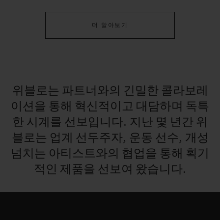
더 알아보기
연락처
위블로는
파트너와의
긴밀한
콜라보레
이션을
통해
혁신적이고
대담하며
독특
한
시계를
선보입니다.
지난
몇
년간
위
블로는
업계
선두주자,
운동
선수,
개성
넘치는
아티스트와의
협업을
통해
획기
부티크 검색
적인
제품을
선보여
왔습니다.