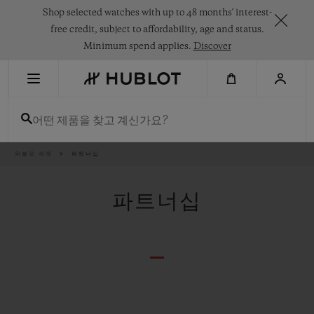
Skip
Shop selected watches with up to 48 months' interest-
to
main
free credit, subject to affordability, age and status.
content
Minimum spend applies.
Discover
최근 검색
어떤 제품을 찾고 계신가요?
최근 검색이 없습니다
신제품
이
위블로 세계
파트너십
동
경
로
파트너십