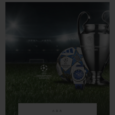
빅뱅
빅뱅
스피릿 오브 빅
썸머 멀티 컬러 세라믹
피치 세라믹
에센셜 토프
온라인 익스클
익스클루시브 서비스
5+5 워런티
휴블로티스타 및 연장 보증
예상 배송일
무료 배송 & 반품
안전한 결제
기프트 파우치
스포츠