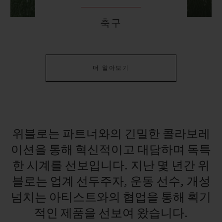
축구
연락처
더 알아보기
위블로는
파트너와의
긴밀한
콜라보레
이션을
통해
혁신적이고
대담하며
독특
한
시계를
선보입니다.
지난
몇
년간
위
부티크 검색
블로는
업계
선두주자,
운동
선수,
개성
넘치는
아티스트와의
협업을
통해
획기
적인
제품을
선보여
왔습니다.