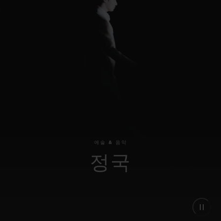
빅뱅
빅뱅
스피릿 오브 빅
썸머 멀티 컬러 세라믹
피치 세라믹
에센셜 토프
온라인 익스클
익스클루시브 서비스
5+5 워런티
휴블로티스타 및 연장 보증
예상 배송일
예술 & 음악
정국
무료 배송 & 반품
안전한 결제
기프트 파우치