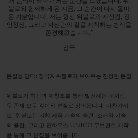
과
음악이
하나가
되는
순간을
느꼈습니다.
위
블로와
함께하게
된
지금,
그
순간이
다시
돌아
고, 독보적인 DNA를 간직하면서 그들을 특별하게
온
기분입니다.
저는
항상
위블로의
자신감,
장
만드는 필연적인 융합입니다.
인정신,
그리고
자신만의
길을
개척하는
방식을
존경해왔습니다.”
정국
본질을 담다: 정국X 위블로가 보여주는 진정한 본질
위블로가 혁신과 재창조를 통해 발전해온 것처럼,
두 존재 모두 깊이와 본질로 정의됩니다. 마찬가지
로, 위블로는 자체 제작 기술의 숙련, 소재와 기술
의 융합, 그리고 인하우스 UNICO 무브먼트 제작
을 통해 그 본질을 보여줍니다.