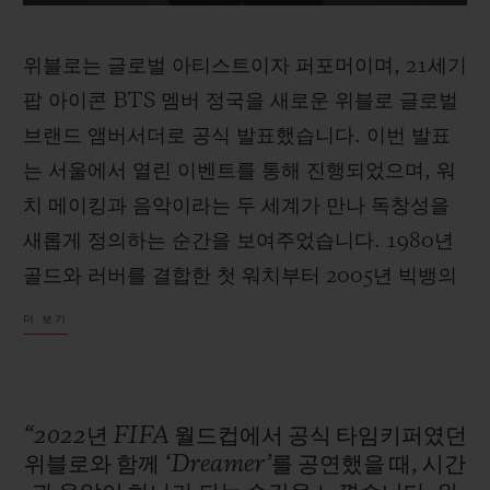
위블로는 글로벌 아티스트이자 퍼포머이며, 21세기
팝 아이콘 BTS 멤버 정국을 새로운 위블로 글로벌
브랜드 앰버서더로 공식 발표했습니다. 이번 발표
는 서울에서 열린 이벤트를 통해 진행되었으며, 워
치 메이킹과 음악이라는 두 세계가 만나 독창성을
새롭게 정의하는 순간을 보여주었습니다. 1980년
골드와 러버를 결합한 첫 워치부터 2005년 빅뱅의
혁신적인 등장, 그리고 최근 빅뱅 오리지널 유니코
더 보기
까지, 위블로는 혁신을 브랜드의 정체성으로 만들
어왔습니다. 정국 또한 장르와 창의성, 감정과 본능
을 자유롭게 넘나들며 자신만의 색을 만들어내는
“2022년
FIFA
월드컵에서
공식
타임키퍼였던
아티스트로, 위블로와 닮은 정신을 보여줍니다. 이
위블로와
함께
‘Dreamer’를
공연했을
때,
시간
번 협업은 아티스트와 위블로 모두의 본질을 지키