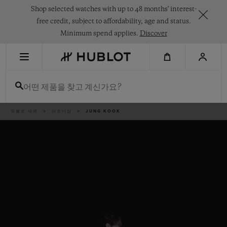
Skip
Shop selected watches with up to 48 months' interest-
to
main
free credit, subject to affordability, age and status.
content
Minimum spend applies.
Discover
최근 검색
어떤 제품을 찾고 계신가요?
최근 검색이 없습니다
신제품
이
위블로 세계
파트너십
JUNG KOOK
동
경
로