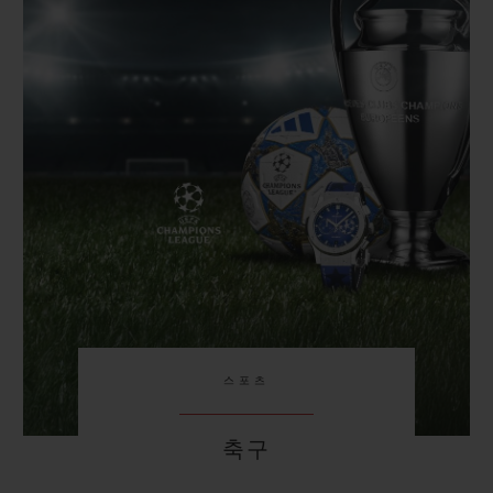
빅뱅
빅뱅
스피릿 오브 빅
썸머 멀티 컬러 세라믹
피치 세라믹
에센셜 토프
온라인 익스클
익스클루시브 서비스
5+5 워런티
휴블로티스타 및 연장 보증
예상 배송일
무료 배송 & 반품
스포츠
안전한 결제
축구
기프트 파우치