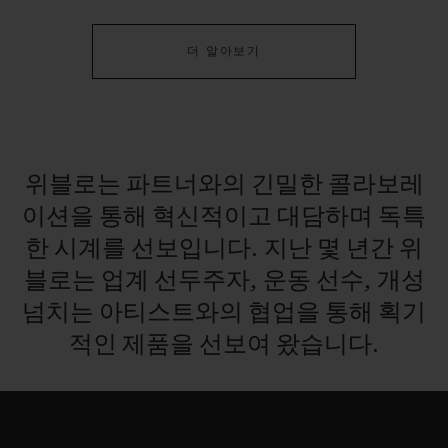
더 알아보기
연락처
위블로는
파트너와의
긴밀한
콜라보레
이션을
통해
혁신적이고
대담하며
독특
한
시계를
선보입니다.
지난
몇
년간
위
블로는
업계
선두주자,
운동
선수,
개성
넘치는
아티스트와의
협업을
통해
획기
부티크 검색
적인
제품을
선보여
왔습니다.