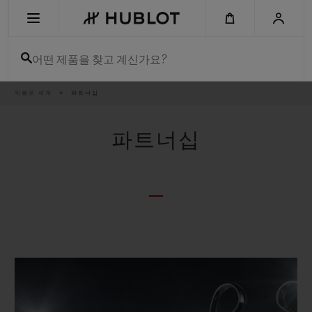
Skip
to
main
content
어떤 제품을 찾고 계신가요?
이
위블로 세계
파트너십
최근 검색
동
경
로
최근 검색이 없습니다
파트너십
신제품