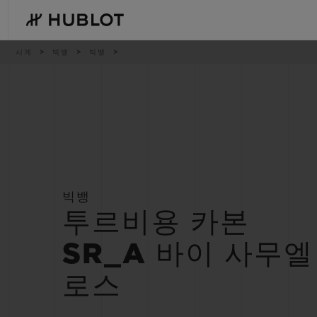
Skip
to
main
content
이
시계
빅뱅
빅뱅
동
경
로
최근 검색
신제품
최근 검색이 없습니다
빅뱅
투르비용 카본
SR_A 바이 사무엘
로스