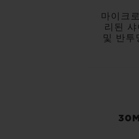
마이크로
리된 샤
및 반투
30