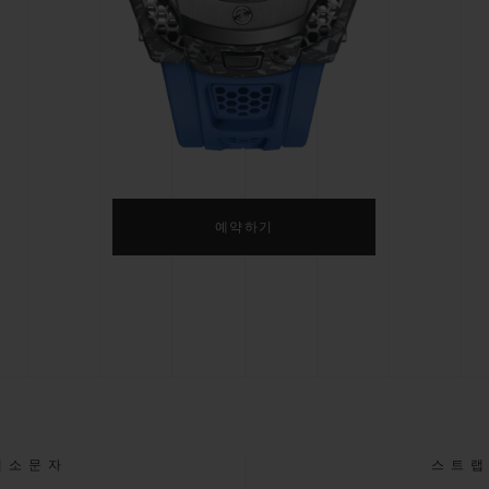
빅뱅
스피릿 오브 빅뱅
피치 세라믹
에센셜 토프
리로디
온라인 익스클루시브
 연장
예상 배송일
무료 배송 & 반품
안전한 결제
기
예약하기
부티크 검색
대소문자
스트