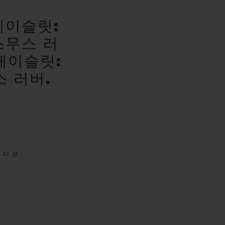
레이슬릿:
스무스 러
레이슬릿:
 러버.
에디션