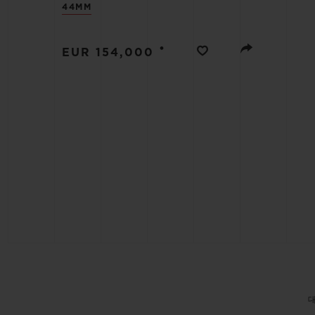
빅뱅
44MM
썸머 멀티 컬러 세라믹
•
EUR 154,000
익스클루시브 서비스
5+5 워런티
휴블로티스타 및
보증
연락처