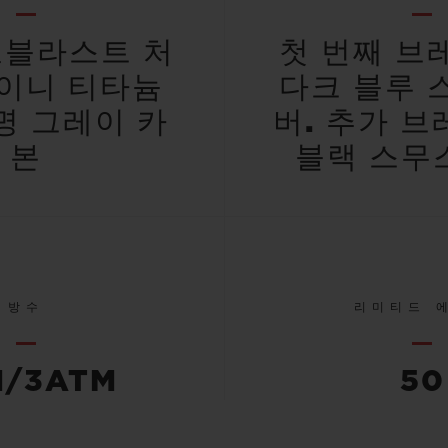
블라스트 처
첫 번째 브
이니 티타늄
다크 블루 
명 그레이 카
버. 추가 브
본
블랙 스무스
방수
리미티드 
M/3ATM
50