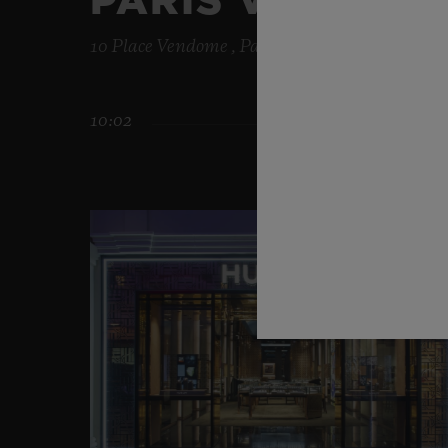
PARIS VENDÔM
10 Place Vendome , Paris , 75001
10:02