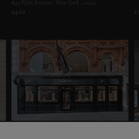
645 Fifth Avenue , New York , 10022
04:02
1