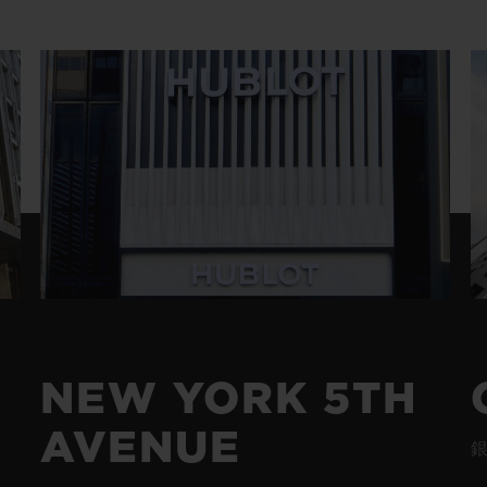
빅뱅
스피릿 오브 빅뱅
피치 세라믹
에센셜 토프
리로디
온라인 익스클루시브
부티크 검색
NEW YORK 5TH
AVENUE
銀