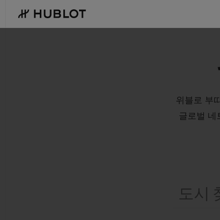
Skip
to
main
content
최근 검색
신제품
위블로 부
최근 검색이 없습니다
글로벌 네
도시 찾기