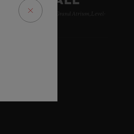
DUBAI MALL
long Sheikh Zayed Road Grand Atrium,Level-
 , Dubai
2:02