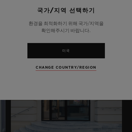
E
LONDON NEW
국가/지역 선택하기
BOND STREET
A
G
환경을 최적화하기 위해 국가/지역을
14 New Bond Street , London , W1S 3SX
확인해주시기 바랍니다.
09:02
1
미국
CHANGE COUNTRY/REGION