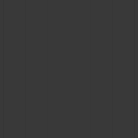
빅뱅
빅뱅
스피릿 오브 빅
썸머 멀티 컬러 세라믹
피치 세라믹
에센셜 토프
온라인 익스클
익스클루시브 서비스
5+5 워런티
휴블로티스타 및 연장 보증
예상 배송일
무료 배송 & 반품
안전한 결제
기프트 파우치