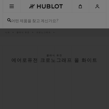
Skip
to
main
content
어떤 제품을 찾고 계신가요?
이
시계
클래식 퓨전
크로노그래프
최근 검색
동
경
로
최근 검색이 없습니다
신제품
클래식 퓨전
에어로퓨전 크로노그래프 올 화이트