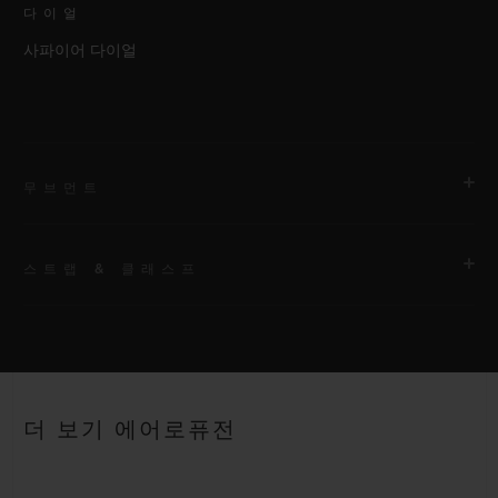
다이얼
사파이어 다이얼
무브먼트
스트랩 & 클래스프
무브먼트
HUB1155 셀프 와인딩 스켈레톤 크로노그래프 무브먼트
스트랩
파워 리저브
화이트 러버 및 앨리게이터 스트랩
42시간
더 보기 에어로퓨전
클래스프