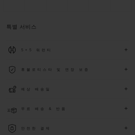
특별 서비스
+
5+5 워런티
2026년 1월 1일부터 구매한 모든 워치에는 5년 국제 워런티가 적
+
휴블로티스타 및 연장 보증
용됩니다.
더 알아보기
위블로 커뮤니티에 가입하여
2026
년
1
월
1
일 이후 구매한 워치
+
예상 배송일
에 대해
5
년 추가 워런티 혜택
(
약관 적용
)
을 받으세요
.
또한 다양
한 익스클루시브 이벤트에도 참여하실 수 있습니다
.
결제 접수 후 영업일 기준 4~5일 이내에 배송될 것으로 예상됩니
더 알아보기
+
무료 배송 & 반품
다. *재고 상황에 따라 달라질 수 있습니다*.
무료 배송 및 간단하고 편리하게 이용할 수 있는 무료 반품 혜택
+
안전한 결제
을 누려보세요