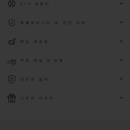
+
5+5 워런티
2026년 1월 1일부터 구매한 모든 워치에는 5년 국제 워런티가 적
+
휴블로티스타 및 연장 보증
용됩니다.
더 알아보기
위블로 커뮤니티에 가입하여
2026
년
1
월
1
일 이후 구매한 워치
+
예상 배송일
에 대해
5
년 추가 워런티 혜택
(
약관 적용
)
을 받으세요
.
또한 다양
한 익스클루시브 이벤트에도 참여하실 수 있습니다
.
결제 접수 후 영업일 기준 2~6일 이내에 배송될 것으로 예상됩니
더 알아보기
+
무료 배송 & 반품
다. *재고 상황에 따라 달라질 수 있습니다*.
무료 배송 및 간단하고 편리하게 이용할 수 있는 무료 반품 혜택
+
안전한 결제
을 누려보세요
위블로는 최신 결제 기술을 활용합니다. 온라인으로 구매하신
+
기프트 파우치
모든 제품은 빠르고 안전하게 결제가 가능하며, 개인정보를 안
전하게 보호합니다.
위블로의 무료 기프트 파우치로 기프트에 더욱 특별한 매력을 더
해보세요.