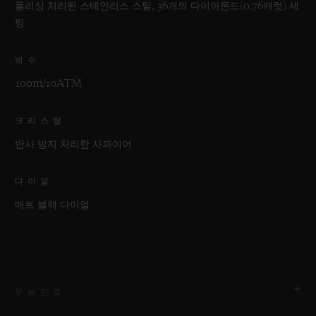
폴리싱 처리된 스테인리스 스틸, 36개의 다이아몬드(0.76캐럿) 세
팅
방수
100m/10ATM
크리스탈
반사 방지 처리한 사파이어
다이얼
매트 블랙 다이얼
무브먼트