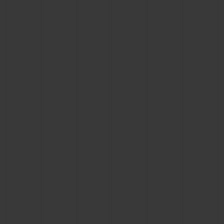
빅뱅
빅뱅
스피릿 오브 빅
썸머 멀티 컬러 세라믹
피치 세라믹
에센셜 토프
온라인 익스클
익스클루시브 서비스
5+5 워런티
휴블로티스타 및 연장 보증
예상 배송일
무료 배송 & 반품
안전한 결제
기프트 파우치