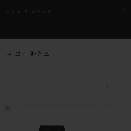
스트랩 & 클래스프
무브먼트
HUB1120 셀프 와인딩 무브먼트
스트랩
파워 리저브
안감 처리된 블랙 스트럭처드 러버 스트랩
40시간
더 보기 3-핸즈
클래스프
스테인리스 스틸 디플로이언트 버클 클래스프