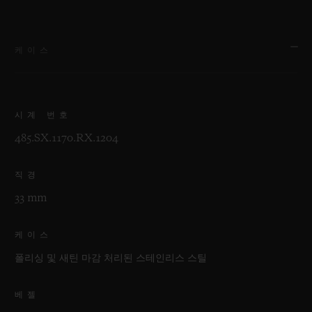
케이스
시계 번호
485.SX.1170.RX.1204
직경
33 mm
케이스
폴리싱 및 새틴 마감 처리된 스테인리스 스틸
베젤