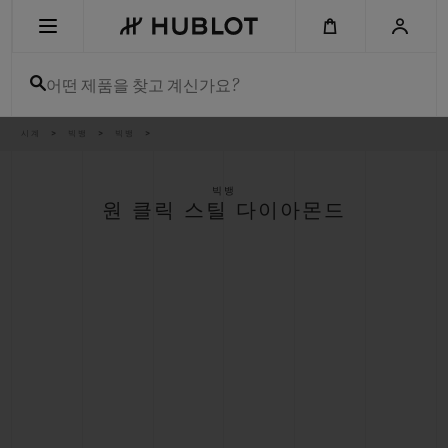
Skip
to
main
content
어떤 제품을 찾고 계신가요?
이
시계
빅뱅
빅뱅
최근 검색
동
경
로
최근 검색이 없습니다
빅뱅
원 클릭 스틸 다이아몬드
신제품