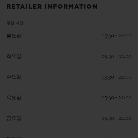
빅뱅
빅뱅
스피릿 오브 빅
RETAILER INFORMATION
썸머 멀티 컬러 세라믹
피치 세라믹
에센셜 토프
온라인 익스클
영업 시간
월요일
05:30 - 22:00
익스클루시브 서비스
5+5 워런티
화요일
05:30 - 22:00
휴블로티스타 및 연장 보증
수요일
05:30 - 22:00
예상 배송일
목요일
05:30 - 22:00
무료 배송 & 반품
안전한 결제
금요일
05:30 - 22:00
기프트 파우치