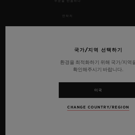
주문을 반품하다
연락처
채용 정보
보도 자료
국가/지역 선택하기
환경을 최적화하기 위해 국가/지역
개인정보 보호
확인해주시기 바랍니다.
법적 고지 및 이용 약관
미국
웹사이트 이용 약관
윤리적 약속
CHANGE COUNTRY/REGION
접근성