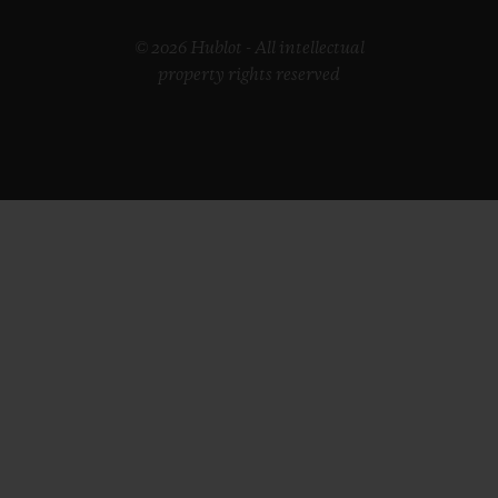
© 2026 Hublot - All intellectual
property rights reserved