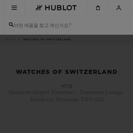
Skip
to
main
content
어떤 제품을 찾고 계신가요?
이
부티크
WATCHES OF SWITZERLAND
최근 검색
동
경
로
최근 검색이 없습니다
신제품
WATCHES OF SWITZERLAND
10:33
Heathrow Airport Terminal 5 - Departure Lounge -
Middlesex, Hounslow, TW6 2GA