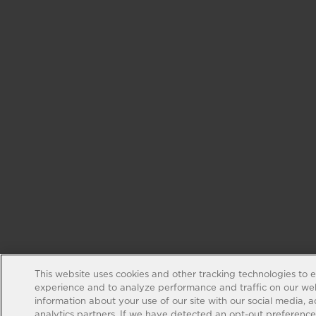
This website uses cookies and other tracking technologies to 
experience and to analyze performance and traffic on our web
information about your use of our site with our social media, 
analytics partners. If we have detected an opt-out preference s