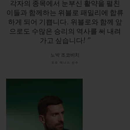
각자의
종목에서
눈부신
활약을
펼친
이들과
함께하는
위블로
패밀리에
합류
하게
되어
기쁩니다.
위블로와
함께
앞
으로도
수많은
승리의
역사를
써
내려
가고
싶습니다!
”
노박 조코비치
프로 테니스 선수