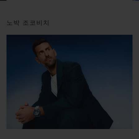
빅뱅
빅뱅
스피릿 오브 빅
썸머 멀티 컬러 세라믹
피치 세라믹
에센셜 토프
온라인 익스클
노박 조코비치
익스클루시브 서비스
5+5 워런티
휴블로티스타 및 연장 보증
예상 배송일
무료 배송 & 반품
안전한 결제
기프트 파우치