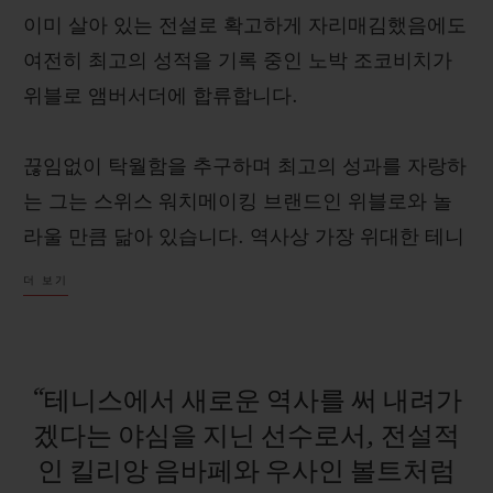
이미 살아 있는 전설로 확고하게 자리매김했음에도
여전히 최고의 성적을 기록 중인 노박 조코비치가
위블로 앰버서더에 합류합니다.
연락처
끊임없이 탁월함을 추구하며 최고의 성과를 자랑하
는 그는 스위스 워치메이킹 브랜드인 위블로와 놀
라울 만큼 닮아 있습니다. 역사상 가장 위대한 테니
스 선수로서 매일 새로운 기록을 써 내려가는 노박
더 보기
조코비치를 맞이하게 된 것은 위블로의 커다란 자
부심입니다. 앞으로 노박 조코비치와 위블로가 함
부티크 검색
께 펼쳐 나갈 멋진 경기를 기대해 주세요!
“테니스에서
새로운
역사를
써
내려가
겠다는
야심을
지닌
선수로서,
전설적
인
킬리앙
음바페와
우사인
볼트처럼