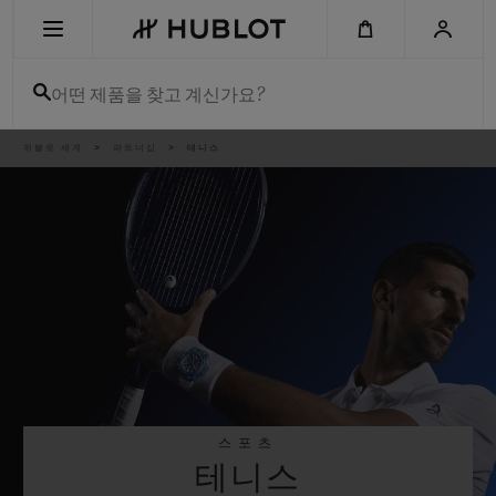
Skip
to
main
content
어떤 제품을 찾고 계신가요?
이
위블로 세계
파트너십
테니스
최근 검색
동
경
로
최근 검색이 없습니다
신제품
스포츠
테니스