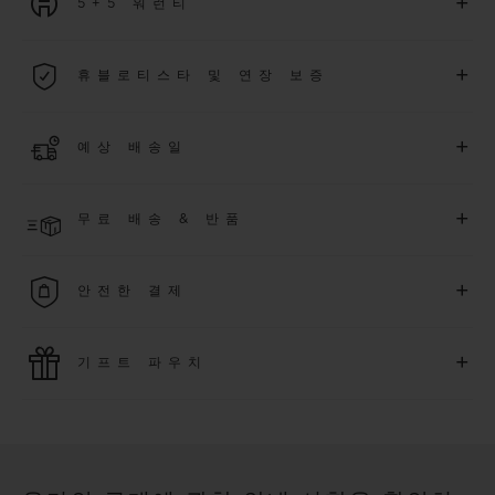
+
5+5 워런티
2026년 1월 1일부터 구매한 모든 워치에는 5년 국제 워런티가 적
+
휴블로티스타 및 연장 보증
용됩니다.
더 알아보기
위블로 커뮤니티에 가입하여
2026
년
1
월
1
일 이후 구매한 워치
+
예상 배송일
에 대해
5
년 추가 워런티 혜택
(
약관 적용
)
을 받으세요
.
또한 다양
한 익스클루시브 이벤트에도 참여하실 수 있습니다
.
결제 접수 후 영업일 기준 2~6일 이내에 배송될 것으로 예상됩니
더 알아보기
+
무료 배송 & 반품
다. *재고 상황에 따라 달라질 수 있습니다*.
무료 배송 및 간단하고 편리하게 이용할 수 있는 무료 반품 혜택
+
안전한 결제
을 누려보세요
위블로는 최신 결제 기술을 활용합니다. 온라인으로 구매하신
+
기프트 파우치
모든 제품은 빠르고 안전하게 결제가 가능하며, 개인정보를 안
전하게 보호합니다.
위블로의 무료 기프트 파우치로 기프트에 더욱 특별한 매력을 더
해보세요.