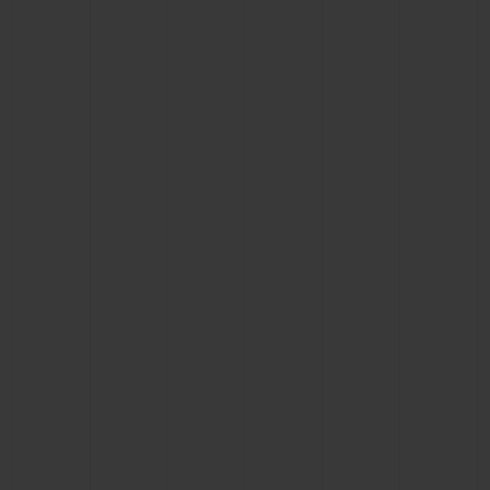
빅뱅
빅뱅
스피릿 오브 빅
썸머 멀티 컬러 세라믹
피치 세라믹
에센셜 토프
온라인 익스클
익스클루시브 서비스
5+5 워런티
휴블로티스타 및 연장 보증
예상 배송일
무료 배송 & 반품
안전한 결제
기프트 파우치