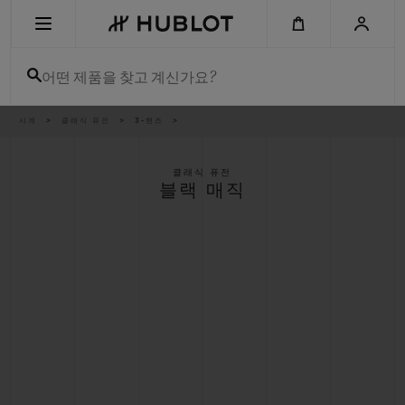
Skip
to
main
content
어떤 제품을 찾고 계신가요?
이
시계
클래식 퓨전
3-핸즈
최근 검색
동
경
로
최근 검색이 없습니다
클래식 퓨전
블랙 매직
신제품