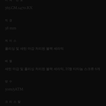
565.CM.1470.RX
직경
38 mm
케이스
폴리싱 및 새틴 마감 처리된 블랙 세라믹
베젤
새틴 마감 및 폴리싱 처리된 블랙 세라믹, H형 티타늄 스크류 6개
방수
50m/5ATM
크리스탈