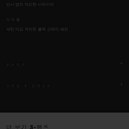
반사 방지 처리한 사파이어
다이얼
새틴 마감 처리된 블랙 선레이 패턴
무브먼트
스트랩 & 클래스프
무브먼트
HUB1110 셀프 와인딩 무브먼트
스트랩
파워 리저브
안감 처리된 블랙 러버 스트랩
약 48시간
더 보기 3-핸즈