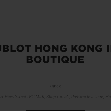
빅뱅
스피릿 오브 빅뱅
피치 세라믹
에센셜 토프
리로디
온라인 익스클루시브
 연장
예상 배송일
무료 배송 & 반품
안전한 결제
기
UBLOT HONG KONG I
BOUTIQUE
부티크 검색
09:43
ur View Street IFC Mall, Shop 1002A, Podium level one, H