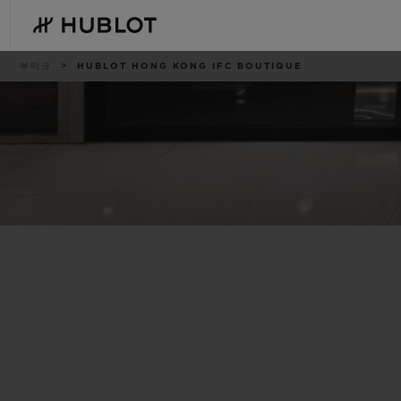
Skip
to
main
content
이
부티크
HUBLOT HONG KONG IFC BOUTIQUE
동
경
로
최근 검색
신제품
최근 검색이 없습니다