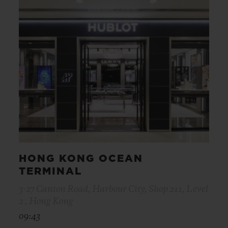
HONG KONG OCEAN
TERMINAL
3-27 Canton Road, Harbour City, Shop 211, Level
2 , Hong Kong
09:43