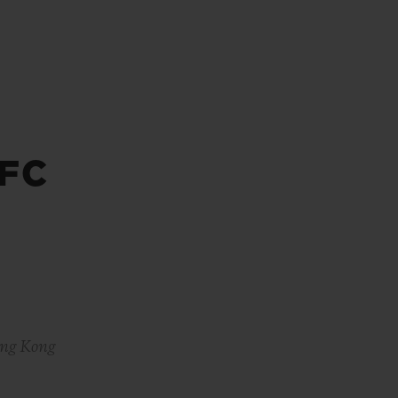
빅뱅
드 올 블랙
프트 파우치
FC
ong Kong