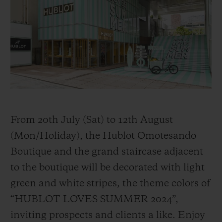
빅뱅
빅뱅
스피릿 오브 빅
썸머 멀티 컬러 세라믹
피치 세라믹
에센셜 토프
온라인 익스클
익스클루시브 서비스
5+5 워런티
휴블로티스타 및 연장 보증
From 20th July (Sat) to 12th August
(Mon/Holiday), the Hublot Omotesando
예상 배송일
Boutique and the grand staircase adjacent
무료 배송 & 반품
to the boutique will be decorated with light
green and white stripes, the theme colors of
안전한 결제
“HUBLOT LOVES SUMMER 2024”,
inviting prospects and clients a like. Enjoy
기프트 파우치