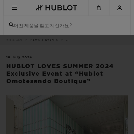
Skip
to
main
content
어떤 제품을 찾고 계신가요?
이
위블로 세계
NEWS & EVENTS
..
최근 검색
동
경
로
최근 검색이 없습니다
18 July 2024
HUBLOT LOVES SUMMER 2024
신제품
Exclusive Event at “Hublot
Omotesando Boutique”