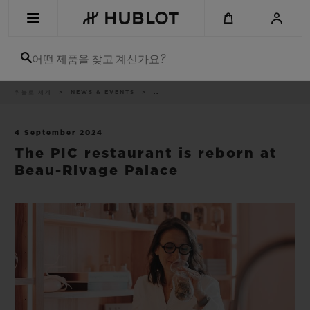
Skip
to
main
content
어떤 제품을 찾고 계신가요?
이
위블로 세계
NEWS & EVENTS
..
최근 검색
동
경
로
최근 검색이 없습니다
4 September 2024
The PIC restaurant is reborn at
신제품
Beau-Rivage Palace