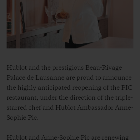
빅뱅
빅뱅
스피릿 오브 빅
썸머 멀티 컬러 세라믹
피치 세라믹
에센셜 토프
온라인 익스클
익스클루시브 서비스
5+5 워런티
Hublot and the prestigious Beau-Rivage
휴블로티스타 및 연장 보증
Palace de Lausanne are proud to announce
예상 배송일
the highly anticipated reopening of the PIC
restaurant, under the direction of the triple-
무료 배송 & 반품
starred chef and Hublot Ambassador Anne-
Sophie Pic.
안전한 결제
기프트 파우치
Hublot and Anne-Sophie Pic are renewing