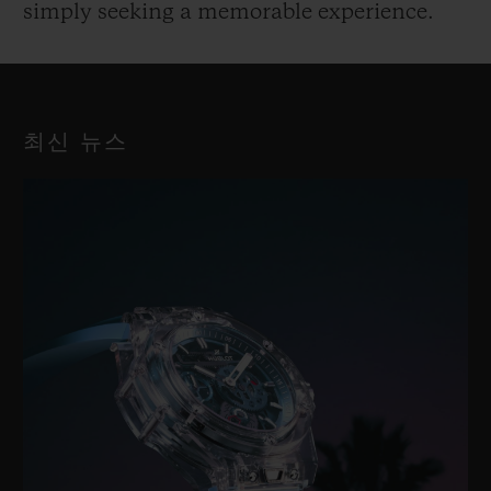
simply seeking a memorable experience.
최신 뉴스