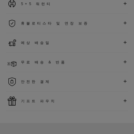
+
5+5 워런티
2026년 1월 1일부터 구매한 모든 워치에는 5년 국제 워런티가 적
+
휴블로티스타 및 연장 보증
용됩니다.
더 알아보기
위블로 커뮤니티에 가입하여
2026
년
1
월
1
일 이후 구매한 워치
+
예상 배송일
에 대해
5
년 추가 워런티 혜택
(
약관 적용
)
을 받으세요
.
또한 다양
한 익스클루시브 이벤트에도 참여하실 수 있습니다
.
결제 접수 후 영업일 기준 1~2일 이내에 배송될 것으로 예상됩니
더 알아보기
+
무료 배송 & 반품
다. *재고 상황에 따라 달라질 수 있습니다*.
무료 배송 및 간단하고 편리하게 이용할 수 있는 무료 반품 혜택
+
안전한 결제
을 누려보세요
위블로는 최신 결제 기술을 활용합니다. 온라인으로 구매하신
+
기프트 파우치
모든 제품은 빠르고 안전하게 결제가 가능하며, 개인정보를 안
전하게 보호합니다.
위블로의 무료 기프트 파우치로 기프트에 더욱 특별한 매력을 더
해보세요.