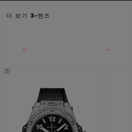
스트랩
파워 리저브
안감 처리된 화이트 스트럭처드 러버 스트랩
40시간
더 보기 3-핸즈
클래스프
18K 킹 골드 및 스테인리스 스틸 디플로이언트 버클 클래스프