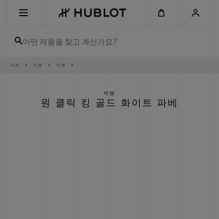
Skip
to
main
content
어떤 제품을 찾고 계신가요?
이
시계
빅뱅
빅뱅
최근 검색
동
경
로
최근 검색이 없습니다
빅뱅
원 클릭 킹 골드 화이트 파베
신제품