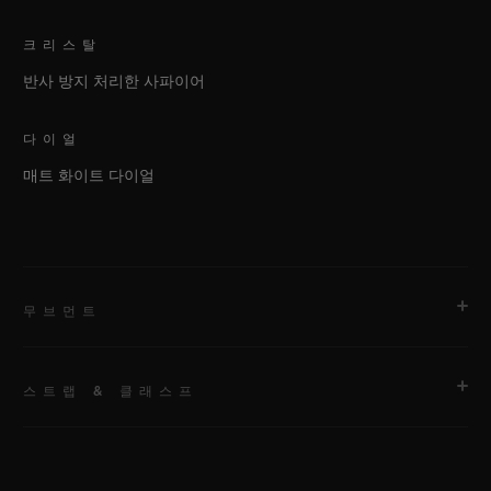
크리스탈
반사 방지 처리한 사파이어
다이얼
매트 화이트 다이얼
무브먼트
스트랩 & 클래스프
무브먼트
HUB1120 셀프 와인딩 무브먼트