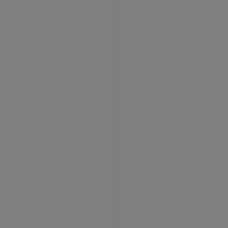
빅뱅
빅뱅
스피릿 오브 빅
썸머 멀티 컬러 세라믹
피치 세라믹
에센셜 토프
온라인 익스클
익스클루시브 서비스
5+5 워런티
휴블로티스타 및 연장 보증
예상 배송일
무료 배송 & 반품
안전한 결제
기프트 파우치