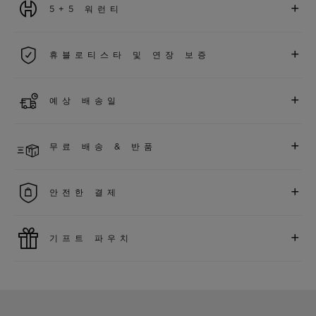
+
5+5 워런티
2026년 1월 1일부터 구매한 모든 워치에는 5년 국제 워런티가 적
+
휴블로티스타 및 연장 보증
용됩니다.
더 알아보기
위블로 커뮤니티에 가입하여
2026
년
1
월
1
일 이후 구매한 워치
+
예상 배송일
에 대해
5
년 추가 워런티 혜택
(
약관 적용
)
을 받으세요
.
또한 다양
한 익스클루시브 이벤트에도 참여하실 수 있습니다
.
결제 접수 후 영업일 기준 1~2일 이내에 배송될 것으로 예상됩니
더 알아보기
+
무료 배송 & 반품
다. *재고 상황에 따라 달라질 수 있습니다*.
무료 배송 및 간단하고 편리하게 이용할 수 있는 무료 반품 혜택
+
안전한 결제
을 누려보세요
위블로는 최신 결제 기술을 활용합니다. 온라인으로 구매하신
+
기프트 파우치
모든 제품은 빠르고 안전하게 결제가 가능하며, 개인정보를 안
전하게 보호합니다.
위블로의 무료 기프트 파우치로 기프트에 더욱 특별한 매력을 더
해보세요.