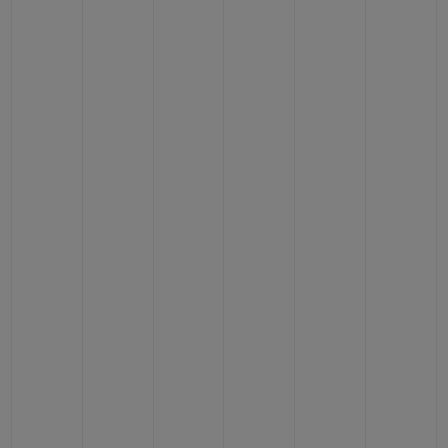
빅뱅
빅뱅
스피릿 오브 빅
썸머 멀티 컬러 세라믹
피치 세라믹
에센셜 토프
온라인 익스클
익스클루시브 서비스
5+5 워런티
휴블로티스타 및 연장 보증
예상 배송일
무료 배송 & 반품
안전한 결제
기프트 파우치