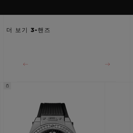
HUB1120 셀프 와인딩 무브먼트
스트랩
파워 리저브
안감 처리된 화이트 스트럭처드 러버 스트랩
40시간
더 보기 3-핸즈
클래스프
스테인리스 스틸 디플로이언트 버클 클래스프