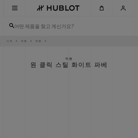
Skip
to
main
content
어떤 제품을 찾고 계신가요?
이
시계
빅뱅
빅뱅
최근 검색
동
경
로
최근 검색이 없습니다
빅뱅
원 클릭 스틸 화이트 파베
신제품