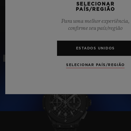
SELECIONAR
PAÍS/REGIÃO
Para uma melhor experiência,
CELEBRANDO 20 ANOS
BLACK MAGIC
confirme seu país/região
ESTADOS UNIDOS
Novo
SELECIONAR PAÍS/REGIÃO