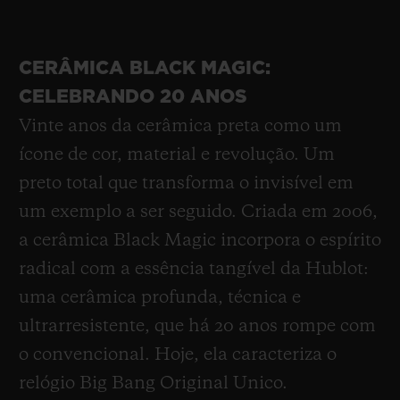
em ouro 18K; bisel em cerâmica preta e
ouro King Gold; fivela dobrável em titânio
CERÂMICA BLACK MAGIC:
preto. Juntos, eles contam uma história:
CELEBRANDO 20 ANOS
vinte anos de pesquisa, fusão e trabalho
Vinte anos da cerâmica preta como um
artesanal combinados em um ícone.
ícone de cor, material e revolução. Um
preto total que transforma o invisível em
um exemplo a ser seguido. Criada em 2006,
a cerâmica Black Magic incorpora o espírito
radical com a essência tangível da Hublot:
uma cerâmica profunda, técnica e
ultrarresistente, que há 20 anos rompe com
o convencional. Hoje, ela caracteriza o
relógio Big Bang Original Unico.