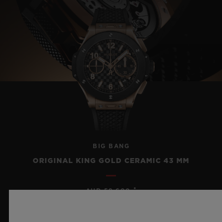
BIG BANG
ORIGINAL KING GOLD CERAMIC 43 MM
•
AUD 58,600