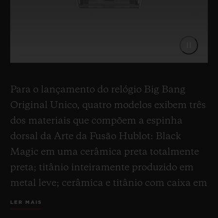
Para o lançamento do relógio Big Bang
Original Unico, quatro modelos exibem três
dos materiais que compõem a espinha
dorsal da Arte da Fusão Hublot: Black
Magic em uma cerâmica preta totalmente
preta; titânio inteiramente produzido em
metal leve; cerâmica e titânio com caixa em
titânio e bisel em cerâmica preta; cerâmica
LER MAIS
e ouro King Gold combinando com a caixa