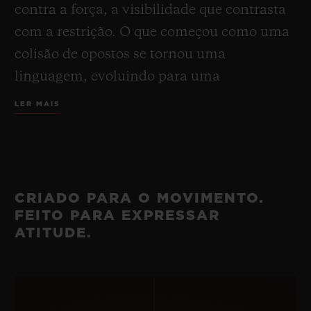
contra a força, a visibilidade que contrasta
com a restrição. O que começou como uma
colisão de opostos se tornou uma
linguagem, evoluindo para uma
modalidade, até ser incorporada como
LER MAIS
ícone do século XXI.
Hoje, o Big Bang volta às suas origens. O
relógio
Big Bang Original Unico
carrega
CRIADO PARA O MOVIMENTO.
vinte anos de inovação, risco, reinvenção e
FEITO PARA EXPRESSAR
maestria da Hublot.
ATITUDE.