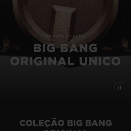
BIG BANG
BIG BANG
SPIRIT OF BIG
SUMMER MULTI-
PEACH CERAMIC
ESSENTIAL T
COLORED CERAMIC
EXCLUSIVID
ONLINE
20 ANOS DE AÇÃO
SERVIÇIOS EXCLUSIVOS
BIG BANG
GARANTIA 5+5
ORIGINAL UNICO
HUBLOTISTA E GARANTIA ESTENDIDA
ENTREGA PROGRAMADA
ENTREGA E DEVOLUÇÕES DE CORTESIA
PAGAMENTO SEGURO
COLEÇÃO BIG BANG
EMBALAGEM DE PRESENTES