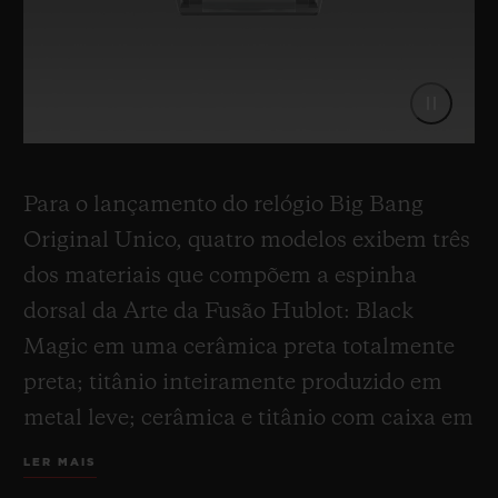
Para o lançamento do relógio Big Bang
Original Unico, quatro modelos exibem três
dos materiais que compõem a espinha
dorsal da Arte da Fusão Hublot: Black
Magic em uma cerâmica preta totalmente
preta; titânio inteiramente produzido em
metal leve; cerâmica e titânio com caixa em
titânio e bisel em cerâmica preta; cerâmica
LER MAIS
e ouro King Gold combinando com a caixa