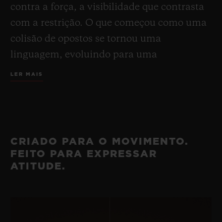
contra a força, a visibilidade que contrasta
com a restrição. O que começou como uma
colisão de opostos se tornou uma
linguagem, evoluindo para uma
modalidade, até ser incorporada como
LER MAIS
ícone do século XXI.
Hoje, o Big Bang volta às suas origens. O
relógio
Big Bang Original Unico
carrega
CRIADO PARA O MOVIMENTO.
vinte anos de inovação, risco, reinvenção e
FEITO PARA EXPRESSAR
maestria da Hublot.
ATITUDE.