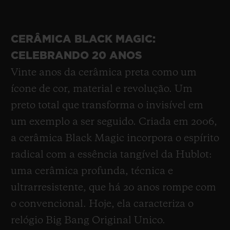
em ouro 18K; bisel em cerâmica preta e
ouro King Gold; fivela dobrável em titânio
CERÂMICA BLACK MAGIC:
preto. Juntos, eles contam uma história:
CELEBRANDO 20 ANOS
vinte anos de pesquisa, fusão e trabalho
Vinte anos da cerâmica preta como um
artesanal combinados em um ícone.
ícone de cor, material e revolução. Um
preto total que transforma o invisível em
um exemplo a ser seguido. Criada em 2006,
a cerâmica Black Magic incorpora o espírito
radical com a essência tangível da Hublot:
uma cerâmica profunda, técnica e
ultrarresistente, que há 20 anos rompe com
o convencional. Hoje, ela caracteriza o
relógio Big Bang Original Unico.