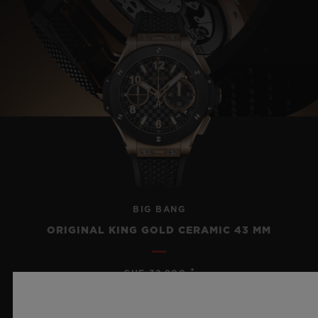
BIG BANG
ORIGINAL KING GOLD CERAMIC 43 MM
•
CHF 32,900