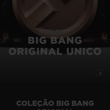
BIG BANG
BIG BANG
SPIRIT OF BIG
SUMMER MULTI-
PEACH CERAMIC
ESSENTIAL T
COLORED CERAMIC
EXCLUSIVID
ONLINE
20 ANOS DE AÇÃO
SERVIÇIOS EXCLUSIVOS
BIG BANG
GARANTIA 5+5
ORIGINAL UNICO
HUBLOTISTA E GARANTIA ESTENDIDA
ENTREGA PROGRAMADA
ENTREGA E DEVOLUÇÕES DE CORTESIA
PAGAMENTO SEGURO
COLEÇÃO BIG BANG
EMBALAGEM DE PRESENTES