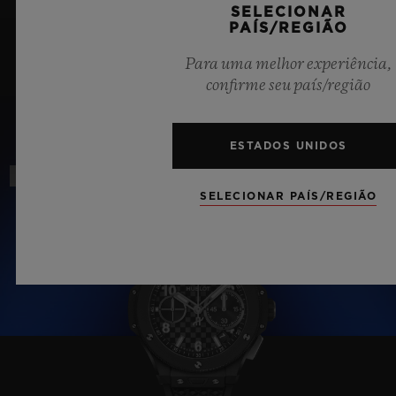
SELECIONAR
PAÍS/REGIÃO
Para uma melhor experiência,
CELEBRANDO 20 ANOS
BLACK MAGIC
confirme seu país/região
ESTADOS UNIDOS
Novo
SELECIONAR PAÍS/REGIÃO