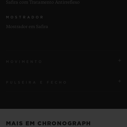
Safira com Tratamento Antirreflexo
MOSTRADOR
Mostrador em Safira
MOVIMENTO
PULSEIRA E FECHO
MOVIMENTO
HUB4700 Movimento cronógrafo esqueleto de corda
automática
PULSEIRA
Pulseira em borracha listrada e estruturada preta
RESERVA DE MARCHA
MAIS EM CHRONOGRAPH