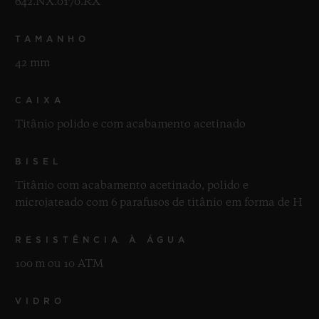
642.NX.0170.RX
TAMANHO
42 mm
CAIXA
Titânio polido e com acabamento acetinado
BISEL
Titânio com acabamento acetinado, polido e
microjateado com 6 parafusos de titânio em forma de H
RESISTÊNCIA À ÁGUA
100 m ou 10 ATM
VIDRO