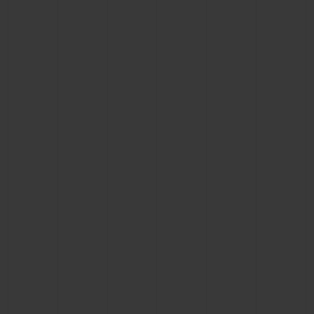
BIG BANG
BIG BANG
SPIRIT OF BIG
SUMMER MULTI-
PEACH CERAMIC
ESSENTIAL T
COLORED CERAMIC
EXCLUSIVID
ONLINE
SERVIÇIOS EXCLUSIVOS
GARANTIA 5+5
HUBLOTISTA E GARANTIA ESTENDIDA
ENTREGA PROGRAMADA
ENTREGA E DEVOLUÇÕES DE CORTESIA
PAGAMENTO SEGURO
EMBALAGEM DE PRESENTES