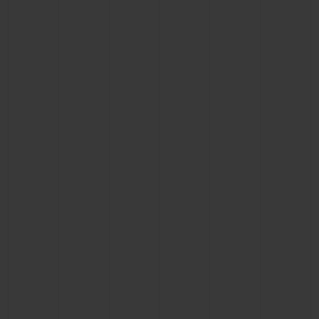
BIG BANG
BIG BANG
SPIRIT OF BIG
SUMMER MULTI-
PEACH CERAMIC
ESSENTIAL T
COLORED CERAMIC
EXCLUSIVID
ONLINE
SERVIÇIOS EXCLUSIVOS
GARANTIA 5+5
HUBLOTISTA E GARANTIA ESTENDIDA
ENTREGA PROGRAMADA
ENTREGA E DEVOLUÇÕES DE CORTESIA
PAGAMENTO SEGURO
EMBALAGEM DE PRESENTES