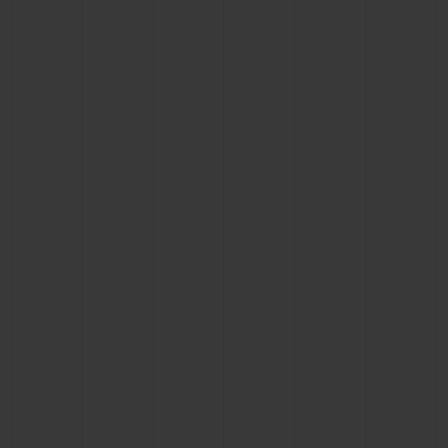
BIG BANG
BIG BANG
SPIRIT OF BIG
SUMMER MULTI-
PEACH CERAMIC
ESSENTIAL T
COLORED CERAMIC
EXCLUSIVID
ONLINE
SERVIÇIOS EXCLUSIVOS
GARANTIA 5+5
HUBLOTISTA E GARANTIA ESTENDIDA
ENTREGA PROGRAMADA
ENTREGA E DEVOLUÇÕES DE CORTESIA
PAGAMENTO SEGURO
EMBALAGEM DE PRESENTES