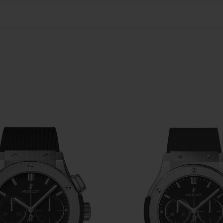
BIG BANG
SPIRI
D
PEACH CERAMIC
ESSE
EXCLUS
HUBLOTISTA E
ENTREGA PROGRAMADA
ENTREGA E DEV
ANTIA ESTENDIDA
DE CORTES
CONTATO
E