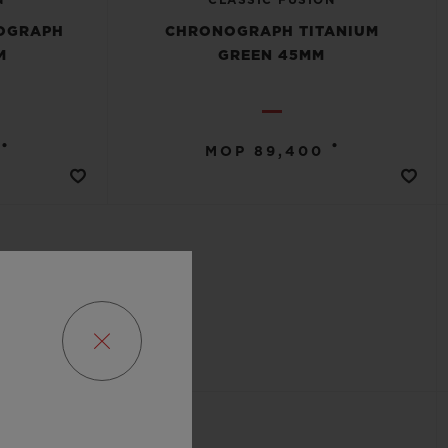
NOGRAPH
CHRONOGRAPH TITANIUM
M
GREEN 45MM
•
•
MOP 89,400