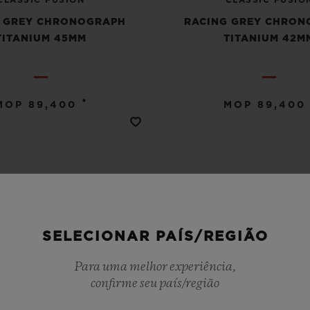
 GREY CHRONOGRAPH
RACING GREY CHRO
TITANIUM 45MM
TITANIUM 42M
•
MOP 89,400
MOP 89,400
VER MAIS
SELECIONAR PAÍS/REGIÃO
Para uma melhor experiência,
confirme seu país/região