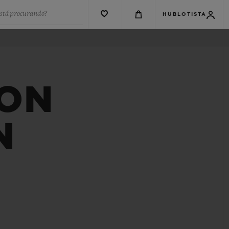
está procurando?
HUBLOTISTA
ION
N