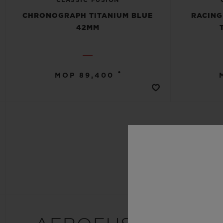
CHRONOGRAPH TITANIUM BLUE
RACING
42MM
•
MOP 89,400