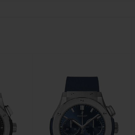
T OF BIG BANG
BIG BANG
NTIAL TAUPE
RELOADED ALL BLACK
IVIDADE ONLINE
OLUÇÕES
PAGAMENTO SEGURO
EMBALAGEM DE
IA
PRESENTES
NCONTRAR UMA BOUTIQUE