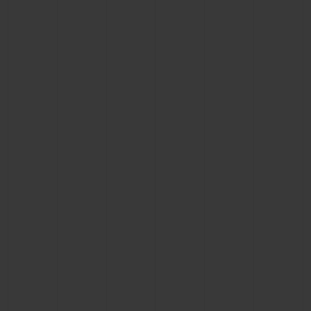
BIG BANG
BIG BANG
SPIRIT OF BIG
SUMMER MULTI-
PEACH CERAMIC
ESSENTIAL T
COLORED CERAMIC
EXCLUSIVID
ONLINE
SERVIÇIOS EXCLUSIVOS
GARANTIA 5+5
HUBLOTISTA E GARANTIA ESTENDIDA
ENTREGA PROGRAMADA
ENTREGA E DEVOLUÇÕES DE CORTESIA
PAGAMENTO SEGURO
EMBALAGEM DE PRESENTES