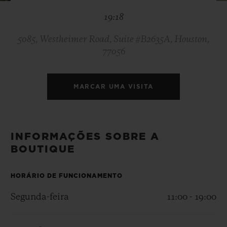
BIG BANG
BIG BANG
SPIRIT OF BIG
19:18
SUMMER MULTI-
PEACH CERAMIC
ESSENTIAL T
COLORED CERAMIC
EXCLUSIVID
ONLINE
5085, Westheimer Road, Suite #B2635A, Houston,
77056
SERVIÇIOS EXCLUSIVOS
MARCAR UMA VISITA
GARANTIA 5+5
HUBLOTISTA E GARANTIA ESTENDIDA
INFORMAÇÕES SOBRE A
ENTREGA PROGRAMADA
BOUTIQUE
ENTREGA E DEVOLUÇÕES DE CORTESIA
HORÁRIO DE FUNCIONAMENTO
Segunda-feira
11:00 - 19:00
PAGAMENTO SEGURO
EMBALAGEM DE PRESENTES