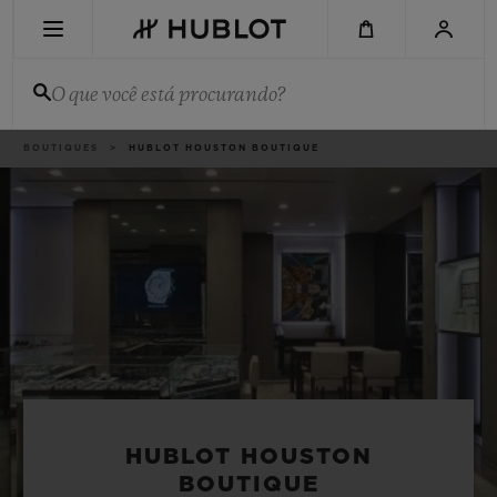
Skip
to
main
content
O que você está procurando?
Categorias
BOUTIQUES
HUBLOT HOUSTON BOUTIQUE
PESQUISA RECENTE
Sem Pesquisa Recente
NOVIDADES
HUBLOT HOUSTON
BOUTIQUE