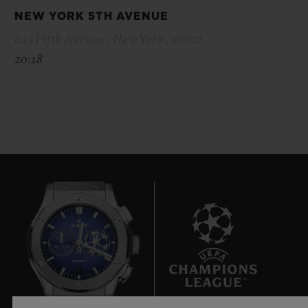
NEW YORK 5TH AVENUE
645 Fifth Avenue , New York , 10022
20:18
7