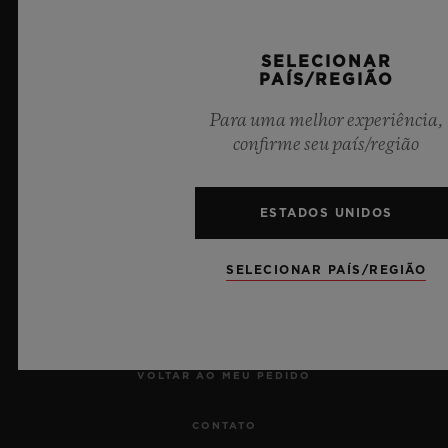
Cronometrista Oficial da UEFA Champions League
SELECIONAR
PAÍS/REGIÃO
Para uma melhor experiência,
confirme seu país/região
NEWSLETTER
ESTADOS UNIDOS
SERVIÇOS
SELECIONAR PAÍS/REGIÃO
MARCAR UMA VISITA
RASTREAR UM PEDIDO
VOLTAR AO MEU PEDIDO
CONTATO