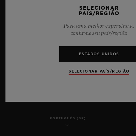
SELECIONAR
PRIVACIDADE
PAÍS/REGIÃO
AVISO LEGAL E TERMOS DE USO
Para uma melhor experiência,
confirme seu país/região
TERMOS E CONDIÇÕES DE USO
COMPROMISSO ÉTICO
ESTADOS UNIDOS
ACESSIBILIDADE
SELECIONAR PAÍS/REGIÃO
MSA TRANSPARENCY
SITEMAP
PORTUGUÊS (BR)