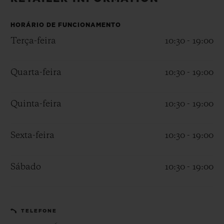
BIG BANG
BIG BANG
SPIRIT OF BIG
SUMMER MULTI-
PEACH CERAMIC
ESSENTIAL T
COLORED CERAMIC
HORÁRIO DE FUNCIONAMENTO
EXCLUSIVID
ONLINE
Terça-feira
10:30 - 19:00
SERVIÇIOS EXCLUSIVOS
Quarta-feira
10:30 - 19:00
GARANTIA 5+5
Quinta-feira
10:30 - 19:00
HUBLOTISTA E GARANTIA ESTENDIDA
Sexta-feira
10:30 - 19:00
ENTREGA PROGRAMADA
Sábado
10:30 - 19:00
ENTREGA E DEVOLUÇÕES DE CORTESIA
PAGAMENTO SEGURO
TELEFONE
EMBALAGEM DE PRESENTES