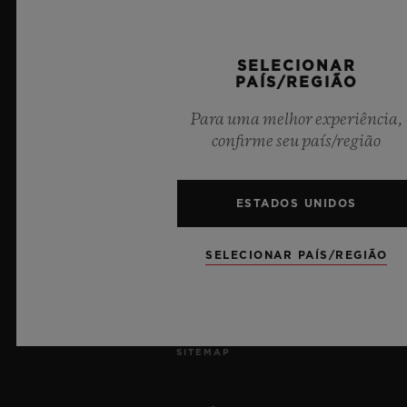
IMPRENSA
SELECIONAR
PRIVACIDADE
PAÍS/REGIÃO
Para uma melhor experiência,
AVISO LEGAL E TERMOS DE USO
confirme seu país/região
TERMOS E CONDIÇÕES DE USO
ESTADOS UNIDOS
COMPROMISSO ÉTICO
SELECIONAR PAÍS/REGIÃO
ACESSIBILIDADE
MSA TRANSPARENCY
SITEMAP