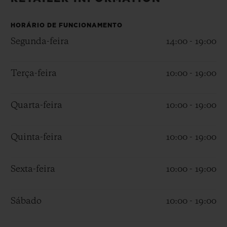
BIG BANG
BIG BANG
SPIRIT OF BIG
SUMMER MULTI-
PEACH CERAMIC
ESSENTIAL T
COLORED CERAMIC
HORÁRIO DE FUNCIONAMENTO
EXCLUSIVID
ONLINE
Segunda-feira
14:00 - 19:00
SERVIÇIOS EXCLUSIVOS
Terça-feira
10:00 - 19:00
GARANTIA 5+5
Quarta-feira
10:00 - 19:00
HUBLOTISTA E GARANTIA ESTENDIDA
Quinta-feira
10:00 - 19:00
ENTREGA PROGRAMADA
Sexta-feira
10:00 - 19:00
ENTREGA E DEVOLUÇÕES DE CORTESIA
PAGAMENTO SEGURO
Sábado
10:00 - 19:00
EMBALAGEM DE PRESENTES