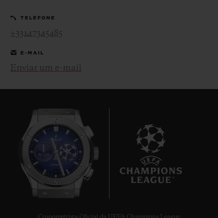
TELEFONE
+33147345485
E-MAIL
Enviar um e-mail
CONTATO
ENCONTRAR UMA BOUTIQU
8
Cronometrista Oficial da UEFA Champions League