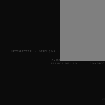
BIG BANG
SUMMER MULTI-COLORE
CERAMIC
SERVIÇIOS EXCLUSIVOS
GARANTIA 5+5
GAR
NEWSLETTER
SERVIÇOS
MARCAR UMA VISITA
AVISO LEGAL E
TER
TERMOS DE USO
CONDIÇÕ
© 