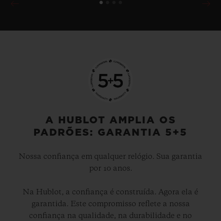
Connected e no hublot.com ou na Google
Play app store.
Ele exibe aos usuários notificações
animadas para alertá-los sobre o início das
partidas da Premier League (15 minutos
antes do jogo começar), gols, penalidades,
substituições, cartões amarelos e
A HUBLOT AMPLIA OS
vermelhos, bem como tempo adicional. O
PADRÕES: GARANTIA 5+5
mostrador pode ser ajustado para exibir a
Nossa confiança em qualquer relógio. Sua garantia
hora no formato digital ou analógico e,
por 10 anos.
quando a partida começa, o “Match Mode”
(modo partida) é automaticamente
Na Hublot, a confiança é construída. Agora ela é
garantida. Este compromisso reflete a nossa
acionado.
confiança na qualidade, na durabilidade e no