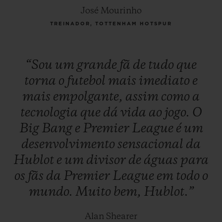
José Mourinho
TREINADOR, TOTTENHAM HOTSPUR
“Sou
um
grande
fã
de
tudo
que
torna
o
futebol
mais
imediato
e
mais
empolgante,
assim
como
a
tecnologia
que
dá
vida
ao
jogo.
O
Big
Bang
e
Premier
League
é
um
desenvolvimento
sensacional
da
Hublot
e
um
divisor
de
águas
para
os
fãs
da
Premier
League
em
todo
o
mundo.
Muito
bem,
Hublot.”
Alan Shearer