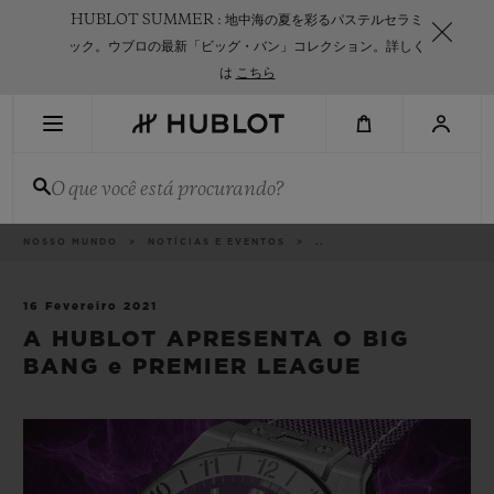
Skip
HUBLOT SUMMER : 地中海の夏を彩るパステルセラミ
to
main
ック。ウブロの最新「ビッグ・バン」コレクション。詳しく
content
は
こちら
PESQUISA RECENTE
O que você está procurando?
Sem Pesquisa Recente
NOVIDADES
Categorias
NOSSO MUNDO
NOTÍCIAS E EVENTOS
..
16 Fevereiro 2021
A HUBLOT APRESENTA O BIG
BANG e PREMIER LEAGUE