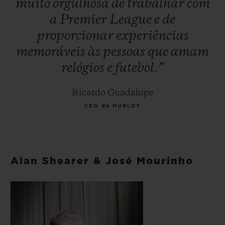
muito
orgulhosa
de
trabalhar
com
a
Premier
League
e
de
proporcionar
experiências
memoráveis
às
pessoas
que
amam
relógios
e
futebol.”
Ricardo Guadalupe
CEO da HUBLOT
Alan Shearer & José Mourinho