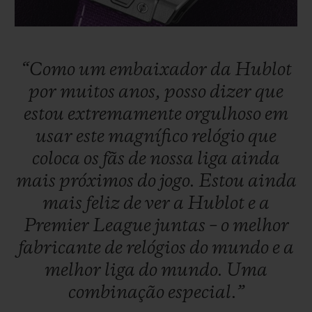
“Como
um
embaixador
da
Hublot
por
muitos
anos,
posso
dizer
que
estou
extremamente
orgulhoso
em
usar
este
magnífico
relógio
que
coloca
os
fãs
de
nossa
liga
ainda
mais
próximos
do
jogo.
Estou
ainda
mais
feliz
de
ver
a
Hublot
e
a
Premier
League
juntas
–
o
melhor
fabricante
de
relógios
do
mundo
e
a
melhor
liga
do
mundo.
Uma
combinação
especial.”