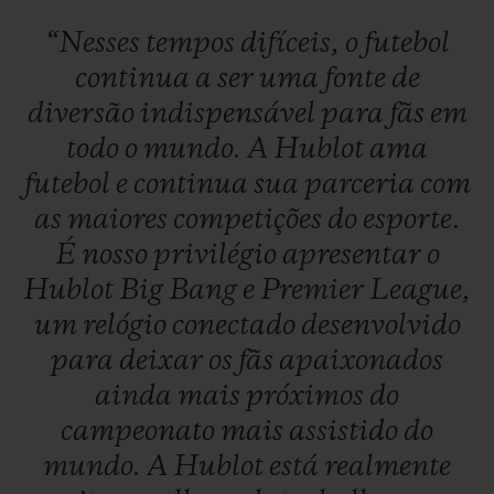
“Nesses
tempos
difíceis,
o
futebol
continua
a
ser
uma
fonte
de
diversão
indispensável
para
fãs
em
todo
o
mundo.
A
Hublot
ama
futebol
e
continua
sua
parceria
com
as
maiores
competições
do
esporte.
É
nosso
privilégio
apresentar
o
Hublot
Big
Bang
e
Premier
League,
um
relógio
conectado
desenvolvido
para
deixar
os
fãs
apaixonados
ainda
mais
próximos
do
campeonato
mais
assistido
do
mundo.
A
Hublot
está
realmente