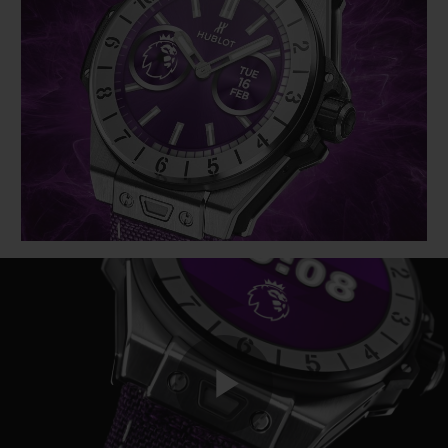
BIG BANG
BIG BANG
SPIRIT OF BIG
SUMMER MULTI-
PEACH CERAMIC
ESSENTIAL T
COLORED CERAMIC
EXCLUSIVID
ONLINE
SERVIÇIOS EXCLUSIVOS
GARANTIA 5+5
HUBLOTISTA E GARANTIA ESTENDIDA
ENTREGA PROGRAMADA
ENTREGA E DEVOLUÇÕES DE CORTESIA
PAGAMENTO SEGURO
Play
EMBALAGEM DE PRESENTES