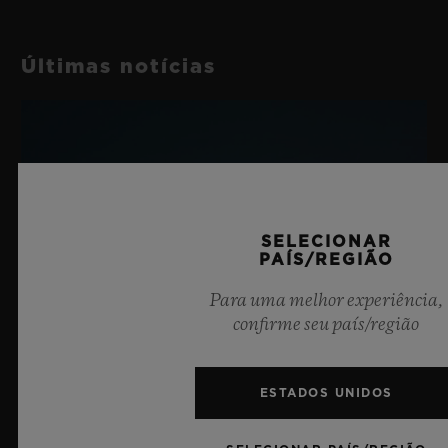
RESERVA DE MARCHA
Pulseiras em tecido roxo com velcro
1 Dia
Últimas notícias
FECHO
Fecho-Fivela em Cerâmica Preta Microjateada
SELECIONAR
PAÍS/REGIÃO
Para uma melhor experiência,
confirme seu país/região
ESTADOS UNIDOS