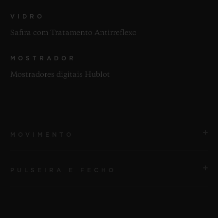
VIDRO
Safira com Tratamento Antirreflexo
MOSTRADOR
Mostradores digitais Hublot
MOVIMENTO
PULSEIRA E FECHO
MOVIMENTO
Qualcomm® Snapdragon Wear™ 3100
PULSEIRA