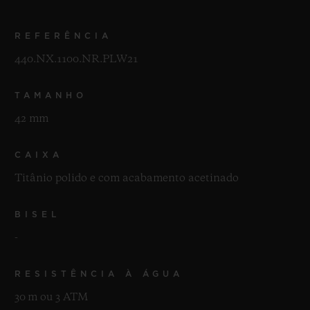
versão cerâmica e terá funções adicionais
como a tecnologia de linha de gol que avisa
REFERÊNCIA
o árbitro quando toda a bola ultrapassar a
440.NX.1100.NR.PLW21
linha.
TAMANHO
42 mm
CAIXA
Titânio polido e com acabamento acetinado
BISEL
-
RESISTÊNCIA À ÁGUA
30 m ou 3 ATM