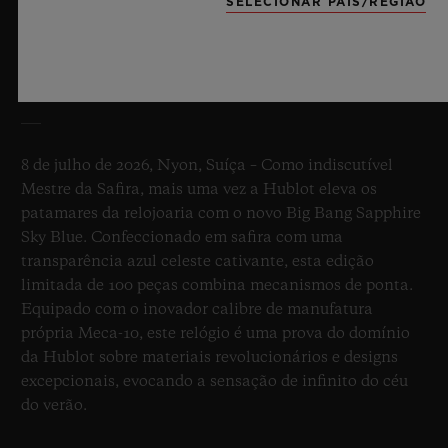
SELECIONAR PAÍS/REGIÃO
BIG BANG SAPPHIRE SKY BLUE
8 de julho de 2026, Nyon, Suíça – Como indiscutível
Mestre da Safira, mais uma vez a Hublot eleva os
patamares da relojoaria com o novo Big Bang Sapphire
Sky Blue. Confeccionado em safira com uma
transparência azul celeste cativante, esta edição
limitada de 100 peças combina mecanismos de ponta.
Equipado com o inovador calibre de manufatura
própria Meca-10, este relógio é uma prova do domínio
da Hublot sobre materiais revolucionários e designs
excepcionais, evocando a sensação de infinito do céu
do verão.