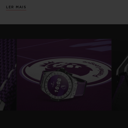
rapidamente trocada pelo proprietário
LER MAIS
graças ao engenhoso sistema Hublot One
Click de troca de pulseiras. Todas as
pulseira vêm com um fecho de cerâmica
preto microjateado. Por exemplo, é possível
trocar a aparência do relógio facilmente
escolhendo as configurações do mostrador
e a cor da pulseira de borracha.
O relógio funciona com o Wear OS by
Google
TM
e vem com o exclusivo app
Hublot Loves Football Premier League que,
posteriormente, estará disponível para
quem já possui um Hublot Big Bang