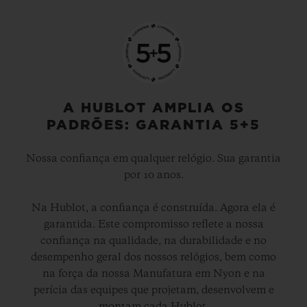
Ele exibe aos usuários notificações
animadas para alertá-los sobre o início das
partidas da Premier League (15 minutos
antes do jogo começar), gols, penalidades,
substituições, cartões amarelos e
A HUBLOT AMPLIA OS
vermelhos, bem como tempo adicional. O
PADRÕES: GARANTIA 5+5
mostrador pode ser ajustado para exibir a
Nossa confiança em qualquer relógio. Sua garantia
hora no formato digital ou analógico e,
por 10 anos.
quando a partida começa, o “Match Mode”
(modo partida) é automaticamente
Na Hublot, a confiança é construída. Agora ela é
garantida. Este compromisso reflete a nossa
acionado.
confiança na qualidade, na durabilidade e no
desempenho geral dos nossos relógios, bem como
O app também mostrará a escalação das
na força da nossa Manufatura em Nyon e na
perícia das equipes que projetam, desenvolvem e
equipes e as decisões do VAR. Quando
montam cada Hublot.