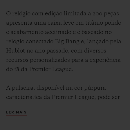
O relógio com edição limitada a 200 peças
apresenta uma caixa leve em titânio polido
e acabamento acetinado e é baseado no
relógio conectado Big Bang e, lançado pela
Hublot no ano passado, com diversos
recursos personalizados para a experiência
do fã da Premier League.
A pulseira, disponível na cor púrpura
característica da Premier League, pode ser
rapidamente trocada pelo proprietário
LER MAIS
graças ao engenhoso sistema Hublot One
Click de troca de pulseiras. Todas as