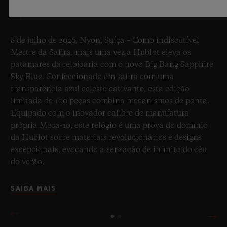
8 de julho de 2026, Nyon, Suíça – Como indiscutível
Mestre da Safira, mais uma vez a Hublot eleva os
patamares da relojoaria com o novo Big Bang Sapphire
Sky Blue. Confeccionado em safira com uma
transparência azul celeste cativante, esta edição
limitada de 100 peças combina mecanismos de ponta.
Equipado com o inovador calibre de manufatura
própria Meca-10, este relógio é uma prova do domínio
da Hublot sobre materiais revolucionários e designs
excepcionais, evocando a sensação de infinito do céu
do verão.
SAIBA MAIS