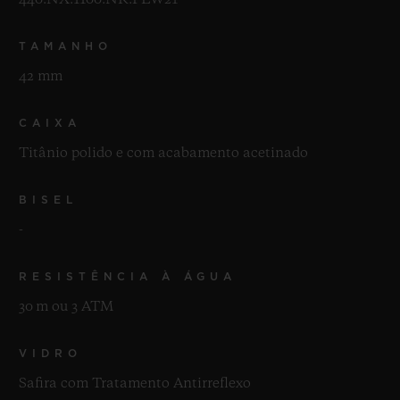
linha.
TAMANHO
42 mm
CAIXA
Titânio polido e com acabamento acetinado
BISEL
-
RESISTÊNCIA À ÁGUA
30 m ou 3 ATM
VIDRO
Safira com Tratamento Antirreflexo