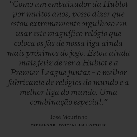
“Como
um
embaixador
da
Hublot
por
muitos
anos,
posso
dizer
que
estou
extremamente
orgulhoso
em
usar
este
magnífico
relógio
que
coloca
os
fãs
de
nossa
liga
ainda
mais
próximos
do
jogo.
Estou
ainda
mais
feliz
de
ver
a
Hublot
e
a
Premier
League
juntas
–
o
melhor
fabricante
de
relógios
do
mundo
e
a
melhor
liga
do
mundo.
Uma
combinação
especial.”
José Mourinho
TREINADOR, TOTTENHAM HOTSPUR