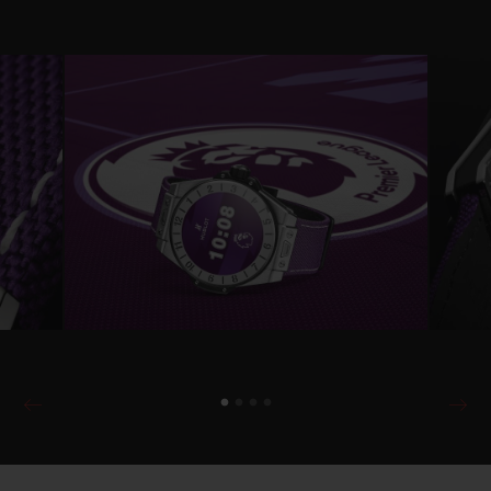
pulseira vêm com um fecho de cerâmica
preto microjateado. Por exemplo, é possível
trocar a aparência do relógio facilmente
escolhendo as configurações do mostrador
e a cor da pulseira de borracha.
O relógio funciona com o Wear OS by
Google
TM
e vem com o exclusivo app
Hublot Loves Football Premier League que,
posteriormente, estará disponível para
quem já possui um Hublot Big Bang
Connected e no hublot.com ou na Google
Play app store.