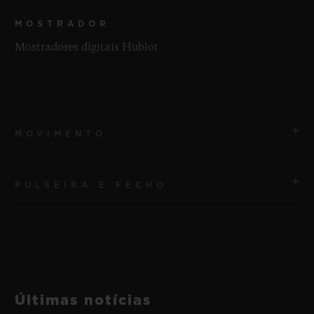
MOSTRADOR
Mostradores digitais Hublot
MOVIMENTO
PULSEIRA E FECHO
MOVIMENTO
Qualcomm® Snapdragon Wear™ 3100
PULSEIRA
RESERVA DE MARCHA
Pulseiras em tecido roxo com velcro
1 Dia
Últimas notícias
FECHO