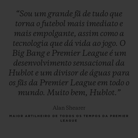
“Sou
um
grande
fã
de
tudo
que
torna
o
futebol
mais
imediato
e
mais
empolgante,
assim
como
a
tecnologia
que
dá
vida
ao
jogo.
O
Big
Bang
e
Premier
League
é
um
desenvolvimento
sensacional
da
Hublot
e
um
divisor
de
águas
para
os
fãs
da
Premier
League
em
todo
o
mundo.
Muito
bem,
Hublot.”
Alan Shearer
MAIOR ARTILHEIRO DE TODOS OS TEMPOS DA PREMIER
LEAGUE