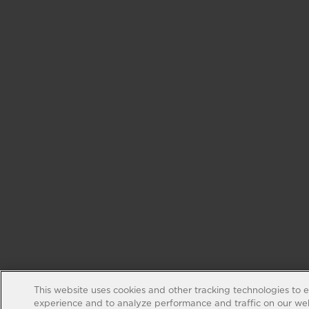
This website uses cookies and other tracking technologies to 
experience and to analyze performance and traffic on our web