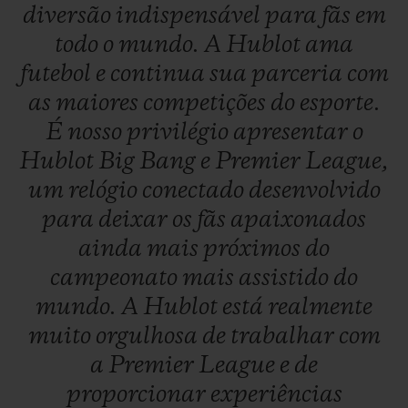
diversão
indispensável
para
fãs
em
todo
o
mundo.
A
Hublot
ama
futebol
e
continua
sua
parceria
com
as
maiores
competições
do
esporte.
É
nosso
privilégio
apresentar
o
Hublot
Big
Bang
e
Premier
League,
um
relógio
conectado
desenvolvido
para
deixar
os
fãs
apaixonados
ainda
mais
próximos
do
campeonato
mais
assistido
do
mundo.
A
Hublot
está
realmente
muito
orgulhosa
de
trabalhar
com
a
Premier
League
e
de
proporcionar
experiências