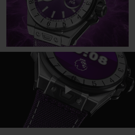
BIG BANG
BIG BANG
SPIRIT OF BIG
SUMMER MULTI-
PEACH CERAMIC
ESSENTIAL T
COLORED CERAMIC
EXCLUSIVID
ONLINE
SERVIÇIOS EXCLUSIVOS
GARANTIA 5+5
HUBLOTISTA E GARANTIA ESTENDIDA
ENTREGA PROGRAMADA
Play
ENTREGA E DEVOLUÇÕES DE CORTESIA
PAGAMENTO SEGURO
Video
EMBALAGEM DE PRESENTES